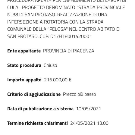
Dati del bando
PROCEDURA APERTA PER L'AFFIDAMENTO DEI LAVORI DI
CUI AL PROGETTO DENOMINATO "STRADA PROVINCIALE
N. 38 DI SAN PROTASO. REALIZZAZIONE DI UNA
INTERSEZIONE A ROTATORIA CON LA STRADA
COMUNALE DELLA "PELOSA" NEL CENTRO ABITATO DI
SAN PROTASO. CUP: D17H18001420001
Ente appaltante
PROVINCIA DI PIACENZA
Stato procedura
Chiuso
Importo appalto
216.000,00 €
Criterio di aggiudicazione
Prezzo più basso
Data di pubblicazione a sistema
10/05/2021
Termine richiesta chiarimenti
24/05/2021 13:00