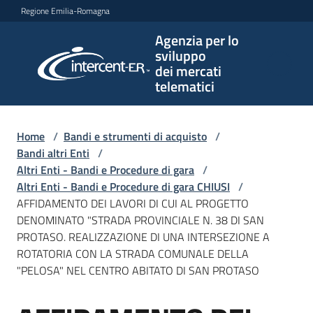
Vai al contenuto
Vai alla navigazione
Vai al footer
Regione Emilia-Romagna
Agenzia per lo
Agenzia
sviluppo
per lo
dei mercati
sviluppo
telematici
dei
mercati
telematici
Home
/
Bandi e strumenti di acquisto
/
Bandi altri Enti
/
Altri Enti - Bandi e Procedure di gara
/
Altri Enti - Bandi e Procedure di gara CHIUSI
/
L'Agenzia
AFFIDAMENTO DEI LAVORI DI CUI AL PROGETTO
DENOMINATO "STRADA PROVINCIALE N. 38 DI SAN
PROTASO. REALIZZAZIONE DI UNA INTERSEZIONE A
ROTATORIA CON LA STRADA COMUNALE DELLA
Bandi
"PELOSA" NEL CENTRO ABITATO DI SAN PROTASO
e
strumenti
di
Salta al contenuto