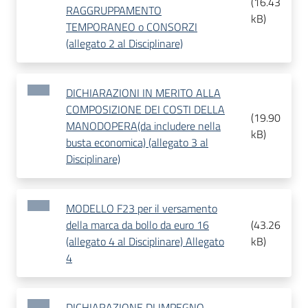
(
16.43
RAGGRUPPAMENTO
kB
)
TEMPORANEO o CONSORZI
(allegato 2 al Disciplinare)
DICHIARAZIONI IN MERITO ALLA
COMPOSIZIONE DEI COSTI DELLA
(
19.90
MANODOPERA(da includere nella
kB
)
busta economica) (allegato 3 al
Disciplinare)
MODELLO F23 per il versamento
della marca da bollo da euro 16
(
43.26
(allegato 4 al Disciplinare) Allegato
kB
)
4
DICHIARAZIONE DI IMPEGNO