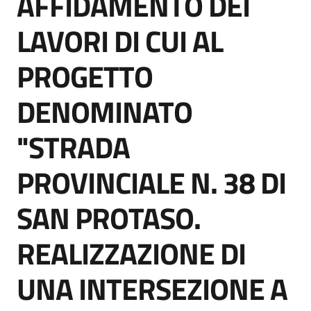
AFFIDAMENTO DEI
acquisto
LAVORI DI CUI AL
PROGETTO
Supporto
DENOMINATO
Piattaforme
"STRADA
telematiche
PROVINCIALE N. 38 DI
SAN PROTASO.
REALIZZAZIONE DI
English
site
UNA INTERSEZIONE A