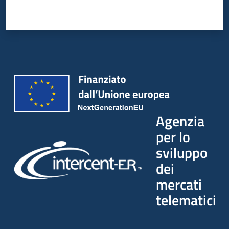
Agenzia
per lo
sviluppo
dei
mercati
telematici