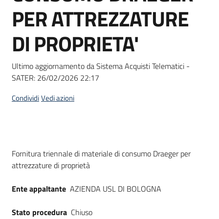
acquisto
PER ATTREZZATURE
DI PROPRIETA'
Supporto
Ultimo aggiornamento da Sistema Acquisti Telematici -
SATER:
26/02/2026 22:17
Piattaforme
telematiche
Condividi
Vedi azioni
Dati del bando
Fornitura triennale di materiale di consumo Draeger per
attrezzature di proprietà
English
site
Ente appaltante
AZIENDA USL DI BOLOGNA
Stato procedura
Chiuso