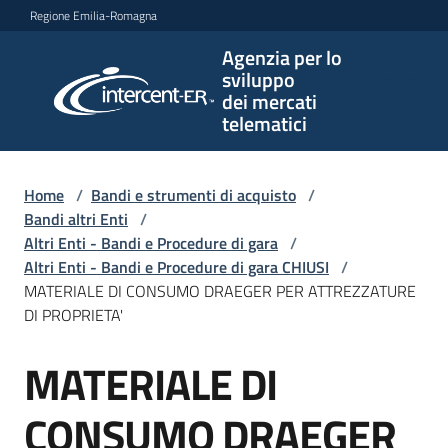
Vai al contenuto
Vai alla navigazione
Vai al footer
Regione Emilia-Romagna
Agenzia per lo
Agenzia
sviluppo
per lo
dei mercati
sviluppo
telematici
dei
mercati
telematici
Home
/
Bandi e strumenti di acquisto
/
Bandi altri Enti
/
Altri Enti - Bandi e Procedure di gara
/
Altri Enti - Bandi e Procedure di gara CHIUSI
/
L'Agenzia
MATERIALE DI CONSUMO DRAEGER PER ATTREZZATURE
DI PROPRIETA'
MATERIALE DI
Bandi
Salta al contenuto
e
strumenti
CONSUMO DRAEGER
di