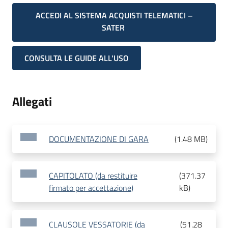
ACCEDI AL SISTEMA ACQUISTI TELEMATICI –
SATER
CONSULTA LE GUIDE ALL'USO
Allegati
DOCUMENTAZIONE DI GARA
(
1.48 MB
)
CAPITOLATO (da restituire
(
371.37
firmato per accettazione)
kB
)
CLAUSOLE VESSATORIE (da
(
51.28