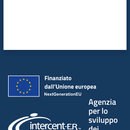
Agenzia
per lo
sviluppo
dei