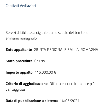
acquisto
Condividi
Vedi azioni
Supporto
Dati del bando
Servizi di biblioteca digitale per le scuole del territorio
emiliano romagnolo
Piattaforme
telematiche
Ente appaltante
GIUNTA REGIONALE EMILIA-ROMAGNA
Stato procedura
Chiuso
Importo appalto
145.000,00 €
English
Criterio di aggiudicazione
Offerta economicamente più
site
vantaggiosa
Data di pubblicazione a sistema
14/05/2021