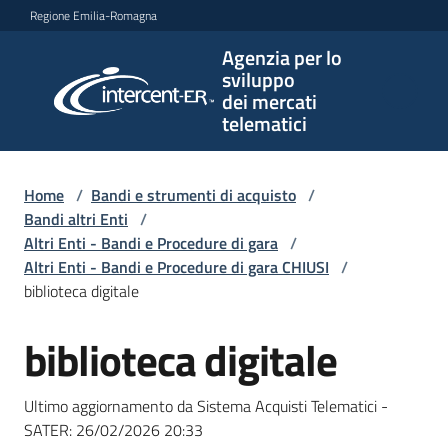
Vai al contenuto
Vai alla navigazione
Vai al footer
Regione Emilia-Romagna
Agenzia per lo
Agenzia
sviluppo
per lo
dei mercati
sviluppo
telematici
dei
mercati
telematici
Home
/
Bandi e strumenti di acquisto
/
Bandi altri Enti
/
Altri Enti - Bandi e Procedure di gara
/
Altri Enti - Bandi e Procedure di gara CHIUSI
/
L'Agenzia
biblioteca digitale
biblioteca digitale
Salta al contenuto
Bandi
e
Ultimo aggiornamento da Sistema Acquisti Telematici -
strumenti
SATER:
26/02/2026 20:33
di