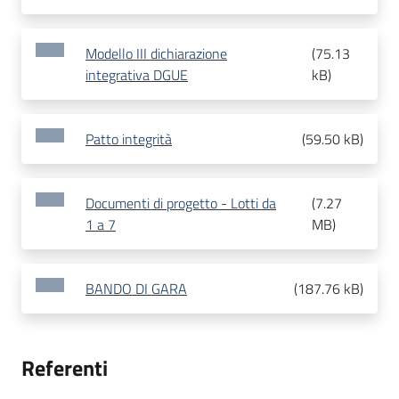
Modello III dichiarazione
(
75.13
integrativa DGUE
kB
)
Patto integrità
(
59.50 kB
)
Documenti di progetto - Lotti da
(
7.27
1 a 7
MB
)
BANDO DI GARA
(
187.76 kB
)
Referenti