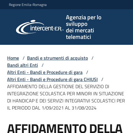
Vai al contenuto
Vai alla navigazione
Vai al footer
Regione Emilia-Romagna
Agenzia per lo
Agenzia
sviluppo
per lo
dei mercati
sviluppo
telematici
dei
mercati
telematici
Home
/
Bandi e strumenti di acquisto
/
Bandi altri Enti
/
Altri Enti - Bandi e Procedure di gara
/
Altri Enti - Bandi e Procedure di gara CHIUSI
/
L'Agenzia
AFFIDAMENTO DELLA GESTIONE DEL SERVIZIO DI
INTEGRAZIONE SCOLASTICA PER MINORI IN SITUAZIONE
DI HANDICAP E DEI SERVIZI INTEGRATIVI SCOLASTICI PER
IL PERIODO DAL 1/09/2021 AL 31/08/2024
Bandi
e
AFFIDAMENTO DELLA
strumenti
Salta al contenuto
di