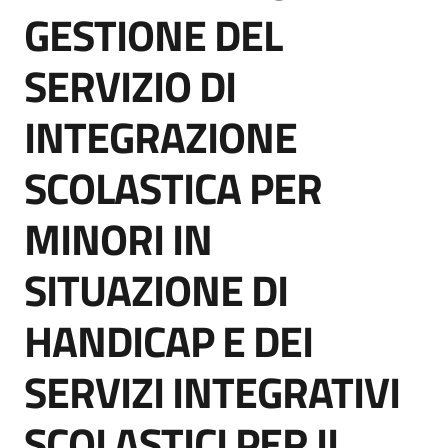
acquisto
GESTIONE DEL
SERVIZIO DI
Supporto
INTEGRAZIONE
SCOLASTICA PER
Piattaforme
telematiche
MINORI IN
SITUAZIONE DI
HANDICAP E DEI
English
SERVIZI INTEGRATIVI
site
SCOLASTICI PER IL