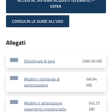
ACCEDI AL SISTEMA ACQUISTI TELEMATICI –
SATER
CONSULTA LE GUIDE ALL'USO
Allegati
Disciplinare di gara
(
399.30 kB
)
Modello I domanda di
(
46.94
partecipazione
kB
)
Modello II attestazione
(
45.23
pagamento imposta bollo
kB
)