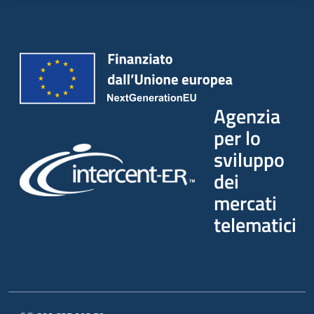
Agenzia
per lo
sviluppo
dei
mercati
telematici