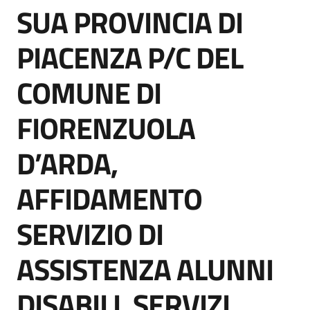
SUA PROVINCIA DI
acquisto
Salta al contenuto
PIACENZA P/C DEL
Supporto
COMUNE DI
FIORENZUOLA
Piattaforme
telematiche
D’ARDA,
AFFIDAMENTO
SERVIZIO DI
English
ASSISTENZA ALUNNI
site
DISABILI, SERVIZI