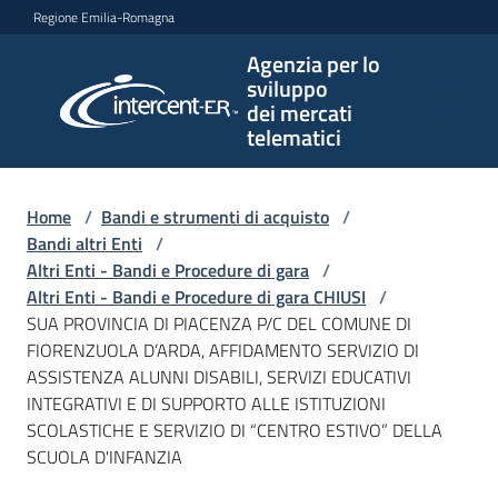
Vai al contenuto
Vai alla navigazione
Vai al footer
Regione Emilia-Romagna
Agenzia per lo
Agenzia
sviluppo
per lo
dei mercati
sviluppo
telematici
dei
mercati
telematici
Home
/
Bandi e strumenti di acquisto
/
Bandi altri Enti
/
Altri Enti - Bandi e Procedure di gara
/
Altri Enti - Bandi e Procedure di gara CHIUSI
/
L'Agenzia
SUA PROVINCIA DI PIACENZA P/C DEL COMUNE DI
FIORENZUOLA D’ARDA, AFFIDAMENTO SERVIZIO DI
ASSISTENZA ALUNNI DISABILI, SERVIZI EDUCATIVI
INTEGRATIVI E DI SUPPORTO ALLE ISTITUZIONI
Bandi
SCOLASTICHE E SERVIZIO DI “CENTRO ESTIVO” DELLA
e
SCUOLA D'INFANZIA
strumenti
di