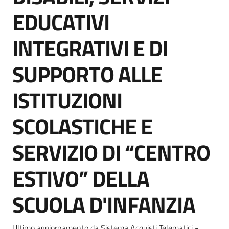
Seguici
EDUCATIVI
su
INTEGRATIVI E DI
SUPPORTO ALLE
ISTITUZIONI
SCOLASTICHE E
SERVIZIO DI “CENTRO
ESTIVO” DELLA
SCUOLA D'INFANZIA
Ultimo aggiornamento da Sistema Acquisti Telematici -