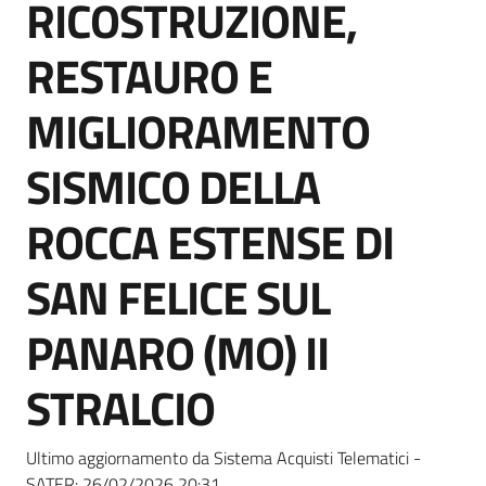
RICOSTRUZIONE,
Seguici
su
RESTAURO E
MIGLIORAMENTO
SISMICO DELLA
ROCCA ESTENSE DI
SAN FELICE SUL
PANARO (MO) II
STRALCIO
Ultimo aggiornamento da Sistema Acquisti Telematici -
SATER:
26/02/2026 20:31