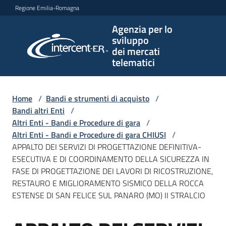
Vai al contenuto
Vai alla navigazione
Vai al footer
Regione Emilia-Romagna
Agenzia per lo
Agenzia
sviluppo
per lo
dei mercati
sviluppo
telematici
dei
mercati
telematici
Home
/
Bandi e strumenti di acquisto
/
Bandi altri Enti
/
Altri Enti - Bandi e Procedure di gara
/
Altri Enti - Bandi e Procedure di gara CHIUSI
/
L'Agenzia
APPALTO DEI SERVIZI DI PROGETTAZIONE DEFINITIVA-
ESECUTIVA E DI COORDINAMENTO DELLA SICUREZZA IN
FASE DI PROGETTAZIONE DEI LAVORI DI RICOSTRUZIONE,
RESTAURO E MIGLIORAMENTO SISMICO DELLA ROCCA
Bandi
ESTENSE DI SAN FELICE SUL PANARO (MO) II STRALCIO
e
strumenti
di
Salta al contenuto