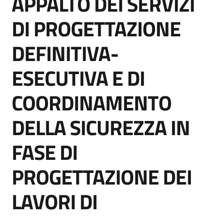
APPALTO DEI SERVIZI
acquisto
DI PROGETTAZIONE
DEFINITIVA-
Supporto
ESECUTIVA E DI
Piattaforme
COORDINAMENTO
telematiche
DELLA SICUREZZA IN
FASE DI
PROGETTAZIONE DEI
English
site
LAVORI DI