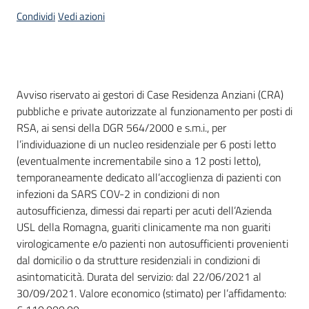
acquisto
Condividi
Vedi azioni
Supporto
Dati del bando
Avviso riservato ai gestori di Case Residenza Anziani (CRA)
pubbliche e private autorizzate al funzionamento per posti di
Piattaforme
RSA, ai sensi della DGR 564/2000 e s.m.i., per
telematiche
l’individuazione di un nucleo residenziale per 6 posti letto
(eventualmente incrementabile sino a 12 posti letto),
temporaneamente dedicato all’accoglienza di pazienti con
infezioni da SARS COV-2 in condizioni di non
autosufficienza, dimessi dai reparti per acuti dell’Azienda
USL della Romagna, guariti clinicamente ma non guariti
English
virologicamente e/o pazienti non autosufficienti provenienti
site
dal domicilio o da strutture residenziali in condizioni di
asintomaticità. Durata del servizio: dal 22/06/2021 al
30/09/2021. Valore economico (stimato) per l’affidamento: