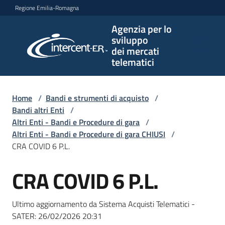
Vai al contenuto
Vai alla navigazione
Vai al footer
Regione Emilia-Romagna
Agenzia per lo
Agenzia
sviluppo
per lo
dei mercati
sviluppo
telematici
dei
mercati
telematici
Home
/
Bandi e strumenti di acquisto
/
Bandi altri Enti
/
Altri Enti - Bandi e Procedure di gara
/
Altri Enti - Bandi e Procedure di gara CHIUSI
/
L'Agenzia
CRA COVID 6 P.L.
CRA COVID 6 P.L.
Salta al contenuto
Bandi
e
Ultimo aggiornamento da Sistema Acquisti Telematici -
strumenti
SATER:
26/02/2026 20:31
di