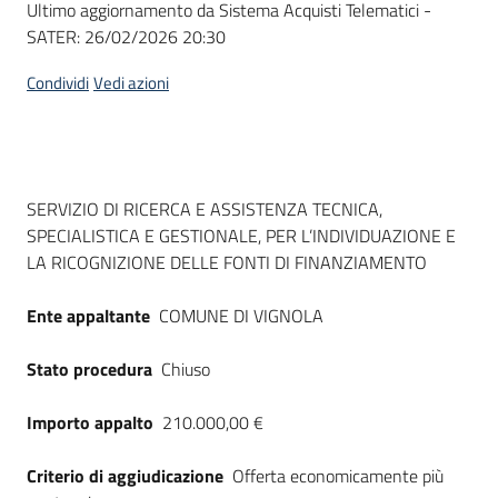
Ultimo aggiornamento da Sistema Acquisti Telematici -
acquisto
SATER:
26/02/2026 20:30
Condividi
Vedi azioni
Supporto
Piattaforme
Dati del bando
SERVIZIO DI RICERCA E ASSISTENZA TECNICA,
telematiche
SPECIALISTICA E GESTIONALE, PER L’INDIVIDUAZIONE E
LA RICOGNIZIONE DELLE FONTI DI FINANZIAMENTO
Ente appaltante
COMUNE DI VIGNOLA
Stato procedura
Chiuso
English
site
Importo appalto
210.000,00 €
Criterio di aggiudicazione
Offerta economicamente più