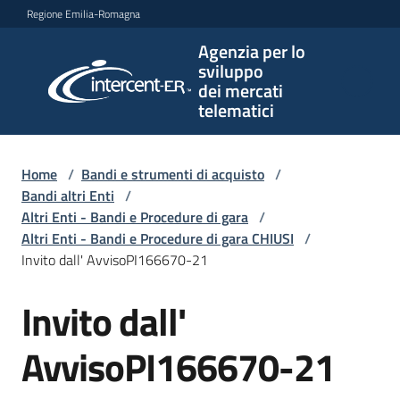
Vai al contenuto
Vai alla navigazione
Vai al footer
Regione Emilia-Romagna
Agenzia per lo
Agenzia
sviluppo
per lo
dei mercati
sviluppo
telematici
dei
mercati
telematici
Home
/
Bandi e strumenti di acquisto
/
Bandi altri Enti
/
Altri Enti - Bandi e Procedure di gara
/
Altri Enti - Bandi e Procedure di gara CHIUSI
/
L'Agenzia
Invito dall' AvvisoPI166670-21
Invito dall'
Salta al contenuto
Bandi
e
AvvisoPI166670-21
strumenti
di