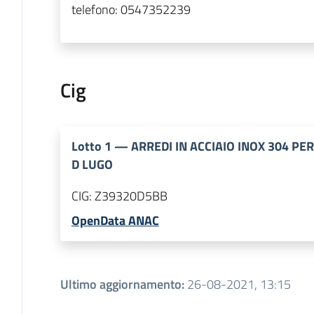
telefono:
0547352239
Cig
Lotto
1
—
ARREDI IN ACCIAIO INOX 304 P
D LUGO
CIG:
Z39320D5BB
OpenData ANAC
Ultimo aggiornamento
:
26-08-2021, 13:15