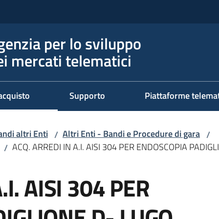
genzia per lo sviluppo
ei mercati telematici
acquisto
Supporto
Piattaforme telema
ndi altri Enti
Altri Enti - Bandi e Procedure di gara
/
/
ACQ. ARREDI IN A.I. AISI 304 PER ENDOSCOPIA PADIG
/
.I. AISI 304 PER
IGLIONE D- LUGO