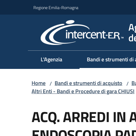
Vai al contenuto
Vai alla navigazione
Vai al footer
Regione Emilia-Romagna
A
d
L'Agenzia
Bandi e strumenti di 
Home
Bandi e strumenti di acquisto
Ba
/
/
Altri Enti - Bandi e Procedure di gara CHIUSI
Salta al contenuto
ACQ. ARREDI IN A
ENDOSCOPIA PAD