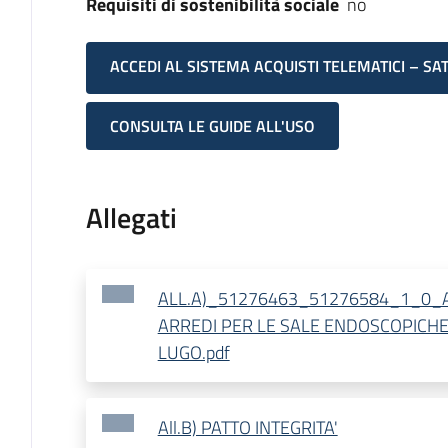
Requisiti di sostenibilità sociale
no
ACCEDI AL SISTEMA ACQUISTI TELEMATICI – SA
CONSULTA LE GUIDE ALL'USO
Allegati
ALL.A)_51276463_51276584_1_0_AL
ARREDI PER LE SALE ENDOSCOPICHE 
LUGO.pdf
All.B) PATTO INTEGRITA'