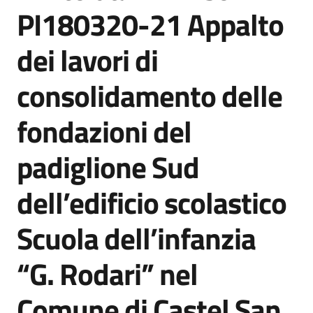
acquisto
PI180320-21 Appalto
dei lavori di
Supporto
consolidamento delle
fondazioni del
Piattaforme
telematiche
padiglione Sud
dell’edificio scolastico
Scuola dell’infanzia
English
“G. Rodari” nel
site
Comune di Castel San