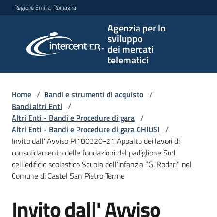
Vai al contenuto
Vai alla navigazione
Vai al footer
Regione Emilia-Romagna
Agenzia per lo
Agenzia
sviluppo
per lo
dei mercati
sviluppo
telematici
dei
mercati
telematici
Home
/
Bandi e strumenti di acquisto
/
Bandi altri Enti
/
Altri Enti - Bandi e Procedure di gara
/
Altri Enti - Bandi e Procedure di gara CHIUSI
/
L'Agenzia
Invito dall' Avviso PI180320-21 Appalto dei lavori di
consolidamento delle fondazioni del padiglione Sud
dell’edificio scolastico Scuola dell’infanzia “G. Rodari” nel
Comune di Castel San Pietro Terme
Bandi
e
Invito dall' Avviso
strumenti
Salta al contenuto
di