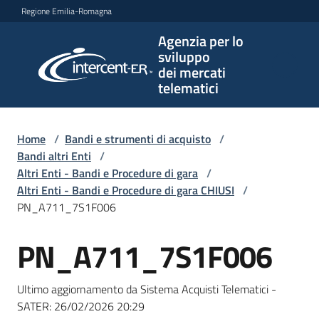
Vai al contenuto
Vai alla navigazione
Vai al footer
Regione Emilia-Romagna
Agenzia per lo
Agenzia
sviluppo
per lo
dei mercati
sviluppo
telematici
dei
mercati
telematici
Home
/
Bandi e strumenti di acquisto
/
Bandi altri Enti
/
Altri Enti - Bandi e Procedure di gara
/
Altri Enti - Bandi e Procedure di gara CHIUSI
/
L'Agenzia
PN_A711_7S1F006
PN_A711_7S1F006
Salta al contenuto
Bandi
e
Ultimo aggiornamento da Sistema Acquisti Telematici -
strumenti
SATER:
26/02/2026 20:29
di