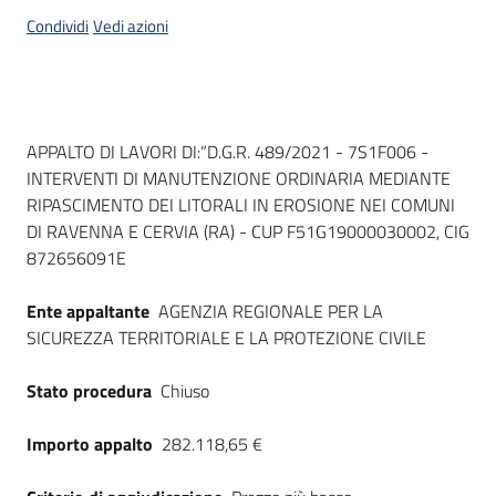
acquisto
Condividi
Vedi azioni
Supporto
Dati del bando
APPALTO DI LAVORI DI:“D.G.R. 489/2021 - 7S1F006 -
INTERVENTI DI MANUTENZIONE ORDINARIA MEDIANTE
Piattaforme
RIPASCIMENTO DEI LITORALI IN EROSIONE NEI COMUNI
telematiche
DI RAVENNA E CERVIA (RA) - CUP F51G19000030002, CIG
872656091E
Ente appaltante
AGENZIA REGIONALE PER LA
SICUREZZA TERRITORIALE E LA PROTEZIONE CIVILE
English
Stato procedura
Chiuso
site
Importo appalto
282.118,65 €