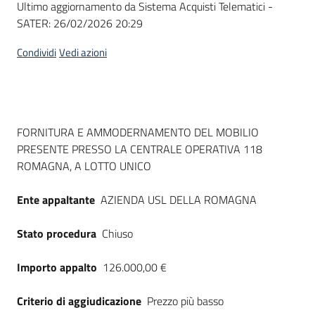
Ultimo aggiornamento da Sistema Acquisti Telematici -
acquisto
SATER:
26/02/2026 20:29
Condividi
Vedi azioni
Supporto
Piattaforme
Dati del bando
FORNITURA E AMMODERNAMENTO DEL MOBILIO
telematiche
PRESENTE PRESSO LA CENTRALE OPERATIVA 118
ROMAGNA, A LOTTO UNICO
Ente appaltante
AZIENDA USL DELLA ROMAGNA
Stato procedura
Chiuso
English
site
Importo appalto
126.000,00 €
Criterio di aggiudicazione
Prezzo più basso