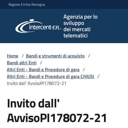
Vai al contenuto
Vai alla navigazione
Vai al footer
Regione Emilia-Romagna
Agenzia per lo
Agenzia
sviluppo
per lo
dei mercati
sviluppo
telematici
dei
mercati
telematici
Home
/
Bandi e strumenti di acquisto
/
Bandi altri Enti
/
Altri Enti - Bandi e Procedure di gara
/
Altri Enti - Bandi e Procedure di gara CHIUSI
/
L'Agenzia
Invito dall' AvvisoPI178072-21
Invito dall'
Salta al contenuto
Bandi
e
AvvisoPI178072-21
strumenti
di