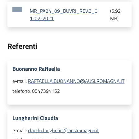
MR_PA24_09_DUVRI_REV.3_0
(
5.92
1-02-2021
MB
)
Referenti
Buonanno Raffaella
e-mail:
RAFFAELLA.BUONANNO@AUSLROMAGNA.IT
telefono:
0547394152
Lungherini Claudia
e-mail:
claudia.lungherini@auslromagna.it