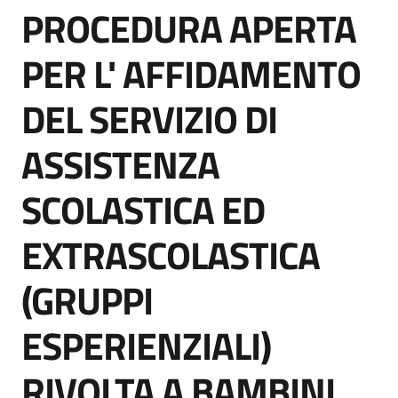
PROCEDURA APERTA
acquisto
Salta al contenuto
PER L' AFFIDAMENTO
Supporto
DEL SERVIZIO DI
ASSISTENZA
Piattaforme
telematiche
SCOLASTICA ED
EXTRASCOLASTICA
(GRUPPI
English
ESPERIENZIALI)
site
RIVOLTA A BAMBINI