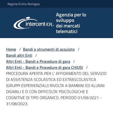
Vai al contenuto
Vai alla navigazione
Vai al footer
Regione Emilia-Romagna
Agenzia per lo
Agenzia
sviluppo
per lo
dei mercati
sviluppo
telematici
dei
mercati
telematici
Home
/
Bandi e strumenti di acquisto
/
Bandi altri Enti
/
Altri Enti - Bandi e Procedure di gara
/
Altri Enti - Bandi e Procedure di gara CHIUSI
/
L'Agenzia
PROCEDURA APERTA PER L' AFFIDAMENTO DEL SERVIZIO
DI ASSISTENZA SCOLASTICA ED EXTRASCOLASTICA
(GRUPPI ESPERIENZIALI) RIVOLTA A BAMBINI ED ALUNNI
DISABILI E O CON DIFFICOLTA' PSICOLOGICHE E
Bandi
COGNITIVE DI TIPO ORGANICO. PERIODO 01/09/2021 -
e
31/08/2023.
strumenti
di