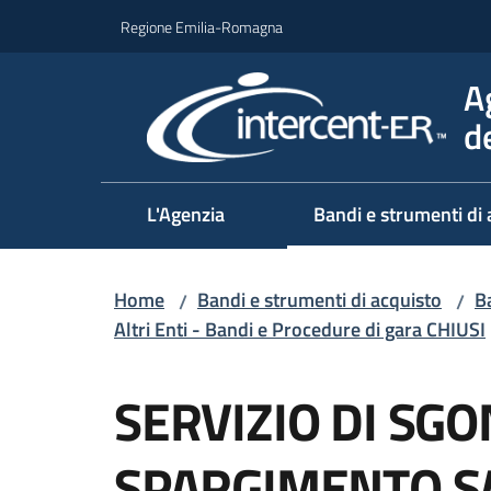
Vai al contenuto
Vai alla navigazione
Vai al footer
Regione Emilia-Romagna
A
d
L'Agenzia
Bandi e strumenti di 
Home
Bandi e strumenti di acquisto
Ba
/
/
Altri Enti - Bandi e Procedure di gara CHIUSI
Salta al contenuto
SERVIZIO DI SG
SPARGIMENTO SA