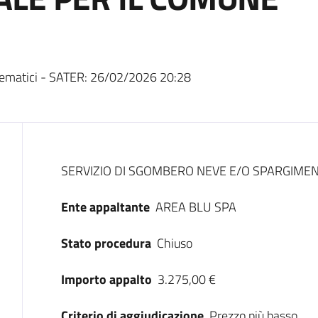
ematici - SATER:
26/02/2026 20:28
Dati del bando
SERVIZIO DI SGOMBERO NEVE E/O SPARGIMEN
Ente appaltante
AREA BLU SPA
Stato procedura
Chiuso
Importo appalto
3.275,00 €
Criterio di aggiudicazione
Prezzo più basso