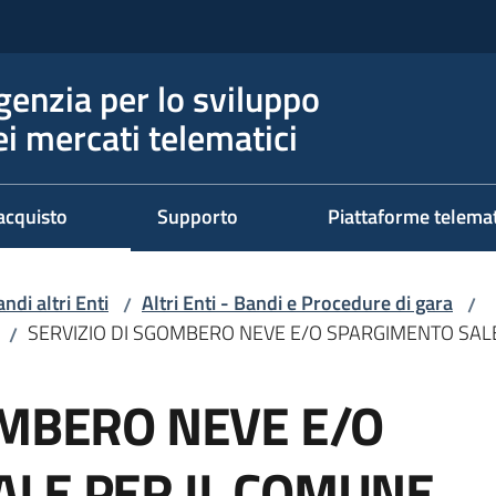
genzia per lo sviluppo
ei mercati telematici
acquisto
Supporto
Piattaforme telema
ndi altri Enti
Altri Enti - Bandi e Procedure di gara
/
/
SERVIZIO DI SGOMBERO NEVE E/O SPARGIMENTO SALE
/
OMBERO NEVE E/O
LE PER IL COMUNE