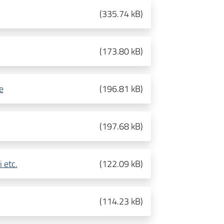
(
335.74 kB
)
(
173.80 kB
)
e
(
196.81 kB
)
(
197.68 kB
)
 etc.
(
122.09 kB
)
(
114.23 kB
)