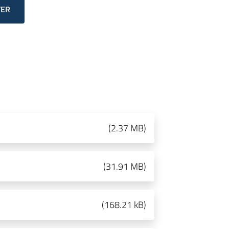
TER
(
2.37 MB
)
(
31.91 MB
)
(
168.21 kB
)