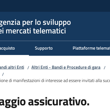
genzia per lo sviluppo
ei mercati telematici
acquisto
Supporto
Piattaforme telema
ndi altri Enti
Altri Enti - Bandi e Procedure di gara
/
/
/
ione di manifestazioni di interesse ad essere invitati alla s
raggio assicurativo.