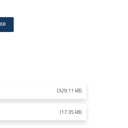
TER
(
329.11 kB
)
(
17.35 kB
)