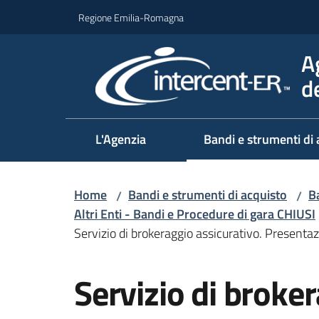
Vai al contenuto
Vai alla navigazione
Vai al footer
Regione Emilia-Romagna
A
d
L'Agenzia
Bandi e strumenti di 
Home
Bandi e strumenti di acquisto
Ba
/
/
Altri Enti - Bandi e Procedure di gara CHIUSI
Servizio di brokeraggio assicurativo. Presentaz
Salta al contenuto
Servizio di broke