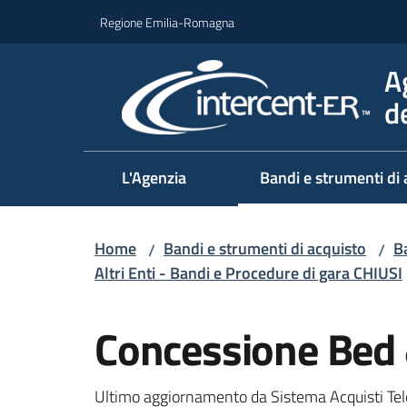
Vai al contenuto
Vai alla navigazione
Vai al footer
Regione Emilia-Romagna
A
d
L'Agenzia
Bandi e strumenti di 
Home
Bandi e strumenti di acquisto
Ba
/
/
Altri Enti - Bandi e Procedure di gara CHIUSI
Salta al contenuto
Concessione Bed 
Ultimo aggiornamento da Sistema Acquisti Tel