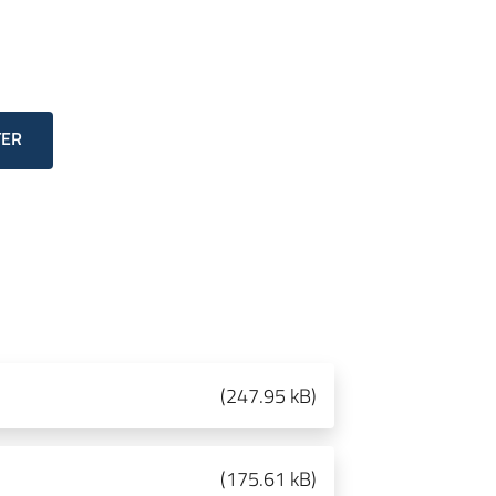
TER
(
247.95 kB
)
(
175.61 kB
)