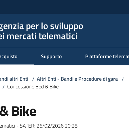
genzia per lo sviluppo
ei mercati telematici
acquisto
Supporto
Piattaforme telema
ndi altri Enti
Altri Enti - Bandi e Procedure di gara
/
/
Concessione Bed & Bike
/
& Bike
ematici - SATER:
26/02/2026 20:28