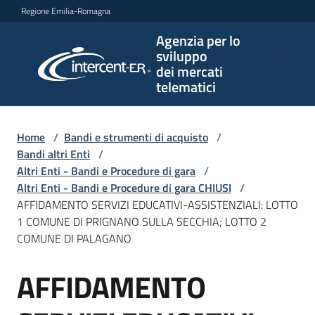
Vai al contenuto
Vai alla navigazione
Vai al footer
Regione Emilia-Romagna
Agenzia per lo
Agenzia
sviluppo
per lo
dei mercati
sviluppo
telematici
dei
mercati
telematici
Home
/
Bandi e strumenti di acquisto
/
Bandi altri Enti
/
Altri Enti - Bandi e Procedure di gara
/
Altri Enti - Bandi e Procedure di gara CHIUSI
/
L'Agenzia
AFFIDAMENTO SERVIZI EDUCATIVI-ASSISTENZIALI: LOTTO
1 COMUNE DI PRIGNANO SULLA SECCHIA; LOTTO 2
COMUNE DI PALAGANO
Bandi
AFFIDAMENTO
e
Salta al contenuto
strumenti
di