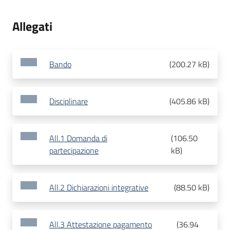
Allegati
Bando
(
200.27 kB
)
Disciplinare
(
405.86 kB
)
All.1 Domanda di
(
106.50
partecipazione
kB
)
All.2 Dichiarazioni integrative
(
88.50 kB
)
All.3 Attestazione pagamento
(
36.94