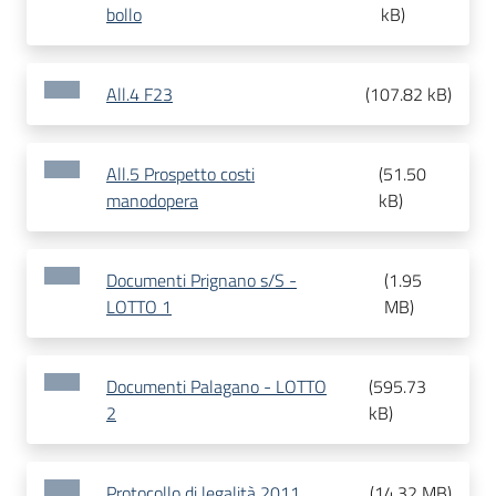
bollo
kB
)
All.4 F23
(
107.82 kB
)
All.5 Prospetto costi
(
51.50
manodopera
kB
)
Documenti Prignano s/S -
(
1.95
LOTTO 1
MB
)
Documenti Palagano - LOTTO
(
595.73
2
kB
)
Protocollo di legalità 2011
(
14.32 MB
)