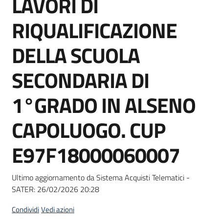
LAVORI DI
acquisto
RIQUALIFICAZIONE
Supporto
DELLA SCUOLA
SECONDARIA DI
Piattaforme
1°GRADO IN ALSENO
telematiche
CAPOLUOGO. CUP
E97F18000060007
English
Ultimo aggiornamento da Sistema Acquisti Telematici -
site
SATER:
26/02/2026 20:28
Condividi
Vedi azioni