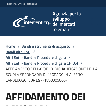
Vai al contenuto
Vai alla navigazione
Vai al footer
Regione Emilia-Romagna
Agenzia per lo
Agenzia
sviluppo
per lo
dei mercati
sviluppo
telematici
dei
mercati
telematici
Home
/
Bandi e strumenti di acquisto
/
Bandi altri Enti
/
Altri Enti - Bandi e Procedure di gara
/
Altri Enti - Bandi e Procedure di gara CHIUSI
/
L'Agenzia
AFFIDAMENTO DEI LAVORI DI RIQUALIFICAZIONE DELLA
SCUOLA SECONDARIA DI 1°GRADO IN ALSENO
CAPOLUOGO. CUP E97F18000060007
Bandi
AFFIDAMENTO DEI
e
Salta al contenuto
strumenti
di