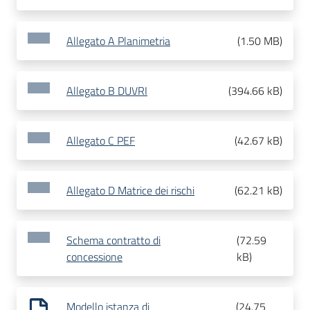
Allegato A Planimetria
(
1.50 MB
)
Allegato B DUVRI
(
394.66 kB
)
Allegato C PEF
(
42.67 kB
)
Allegato D Matrice dei rischi
(
62.21 kB
)
Schema contratto di
(
72.59
concessione
kB
)
Modello istanza di
(
24.75