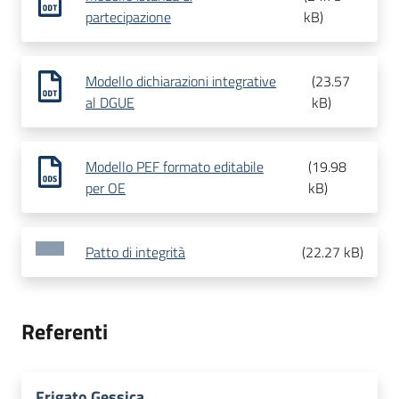
partecipazione
kB
)
Modello dichiarazioni integrative
(
23.57
al DGUE
kB
)
Modello PEF formato editabile
(
19.98
per OE
kB
)
Patto di integrità
(
22.27 kB
)
Referenti
Frigato Gessica