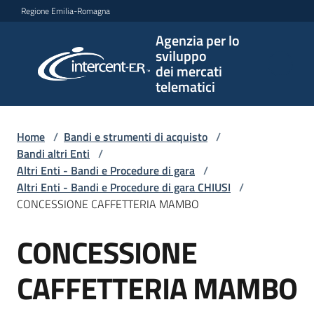
Vai al contenuto
Vai alla navigazione
Vai al footer
Regione Emilia-Romagna
Agenzia per lo
Agenzia
sviluppo
per lo
dei mercati
sviluppo
telematici
dei
mercati
telematici
Home
/
Bandi e strumenti di acquisto
/
Bandi altri Enti
/
Altri Enti - Bandi e Procedure di gara
/
Altri Enti - Bandi e Procedure di gara CHIUSI
/
L'Agenzia
CONCESSIONE CAFFETTERIA MAMBO
CONCESSIONE
Salta al contenuto
Bandi
e
CAFFETTERIA MAMBO
strumenti
di