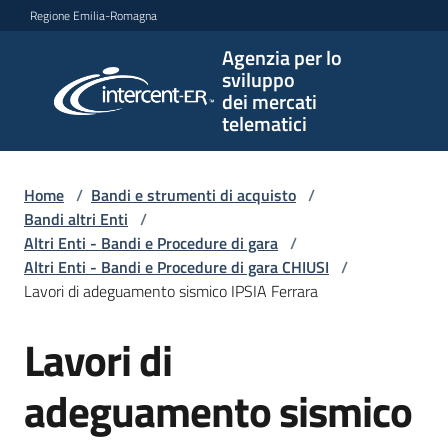
Vai al contenuto
Vai alla navigazione
Vai al footer
Regione Emilia-Romagna
Agenzia per lo
Agenzia
sviluppo
per lo
dei mercati
sviluppo
telematici
dei
mercati
telematici
Home
/
Bandi e strumenti di acquisto
/
Bandi altri Enti
/
Altri Enti - Bandi e Procedure di gara
/
Altri Enti - Bandi e Procedure di gara CHIUSI
/
L'Agenzia
Lavori di adeguamento sismico IPSIA Ferrara
Lavori di
Salta al contenuto
Bandi
e
adeguamento sismico
strumenti
di