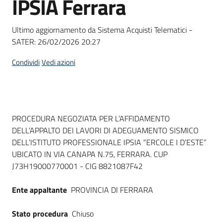
IPSIA Ferrara
acquisto
Ultimo aggiornamento da Sistema Acquisti Telematici -
SATER:
26/02/2026 20:27
Supporto
Condividi
Vedi azioni
Piattaforme
telematiche
Dati del bando
PROCEDURA NEGOZIATA PER L’AFFIDAMENTO
DELL’APPALTO DEI LAVORI DI ADEGUAMENTO SISMICO
DELL’ISTITUTO PROFESSIONALE IPSIA “ERCOLE I D’ESTE”
UBICATO IN VIA CANAPA N.75, FERRARA. CUP
J73H19000770001 - CIG 8821087F42
English
site
Ente appaltante
PROVINCIA DI FERRARA
Stato procedura
Chiuso