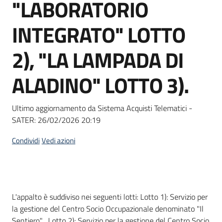
"LABORATORIO
Seguici
su
INTEGRATO" LOTTO
2), "LA LAMPADA DI
ALADINO" LOTTO 3).
Ultimo aggiornamento da Sistema Acquisti Telematici -
SATER:
26/02/2026 20:19
Condividi
Vedi azioni
Dati del bando
L'appalto è suddiviso nei seguenti lotti: Lotto 1): Servizio per
la gestione del Centro Socio Occupazionale denominato "Il
Sentiero" , Lotto 2): Servizio per la gestione del Centro Socio