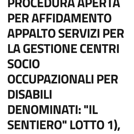
PROCEDURA APERTA
acquisto
PER AFFIDAMENTO
APPALTO SERVIZI PER
Supporto
LA GESTIONE CENTRI
Piattaforme
SOCIO
telematiche
OCCUPAZIONALI PER
DISABILI
DENOMINATI: "IL
English
site
SENTIERO" LOTTO 1),