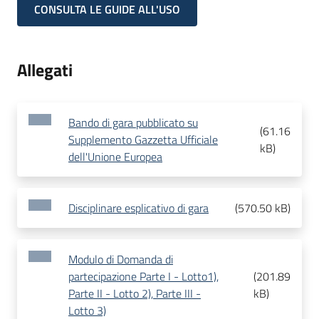
CONSULTA LE GUIDE ALL'USO
Allegati
Bando di gara pubblicato su
(
61.16
Supplemento Gazzetta Ufficiale
kB
)
dell'Unione Europea
Disciplinare esplicativo di gara
(
570.50 kB
)
Modulo di Domanda di
partecipazione Parte I - Lotto1),
(
201.89
Parte II - Lotto 2), Parte III -
kB
)
Lotto 3)