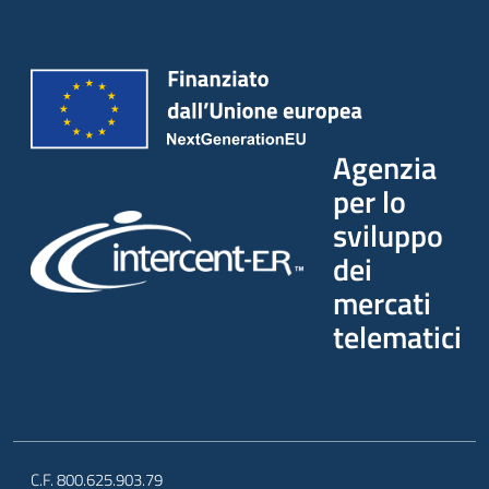
Agenzia
per lo
sviluppo
dei
mercati
telematici
C.F. 800.625.903.79