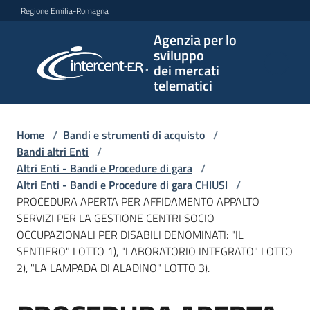
Vai al contenuto
Vai alla navigazione
Vai al footer
Regione Emilia-Romagna
Agenzia per lo
Agenzia
sviluppo
per lo
dei mercati
sviluppo
telematici
dei
mercati
telematici
Home
/
Bandi e strumenti di acquisto
/
Bandi altri Enti
/
Altri Enti - Bandi e Procedure di gara
/
Altri Enti - Bandi e Procedure di gara CHIUSI
/
L'Agenzia
PROCEDURA APERTA PER AFFIDAMENTO APPALTO
SERVIZI PER LA GESTIONE CENTRI SOCIO
OCCUPAZIONALI PER DISABILI DENOMINATI: "IL
SENTIERO" LOTTO 1), "LABORATORIO INTEGRATO" LOTTO
Bandi
2), "LA LAMPADA DI ALADINO" LOTTO 3).
e
strumenti
di
Salta al contenuto