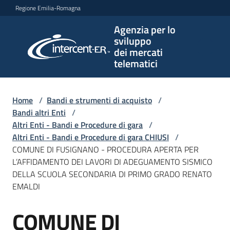
Vai al contenuto
Vai alla navigazione
Vai al footer
Regione Emilia-Romagna
Agenzia per lo
Agenzia
sviluppo
per lo
dei mercati
sviluppo
telematici
dei
mercati
telematici
Home
/
Bandi e strumenti di acquisto
/
Bandi altri Enti
/
Altri Enti - Bandi e Procedure di gara
/
Altri Enti - Bandi e Procedure di gara CHIUSI
/
L'Agenzia
COMUNE DI FUSIGNANO - PROCEDURA APERTA PER
L’AFFIDAMENTO DEI LAVORI DI ADEGUAMENTO SISMICO
DELLA SCUOLA SECONDARIA DI PRIMO GRADO RENATO
EMALDI
Bandi
e
COMUNE DI
strumenti
Salta al contenuto
di