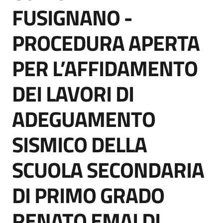
acquisto
FUSIGNANO -
PROCEDURA APERTA
Supporto
PER L’AFFIDAMENTO
DEI LAVORI DI
Piattaforme
telematiche
ADEGUAMENTO
SISMICO DELLA
SCUOLA SECONDARIA
English
DI PRIMO GRADO
site
RENATO EMALDI