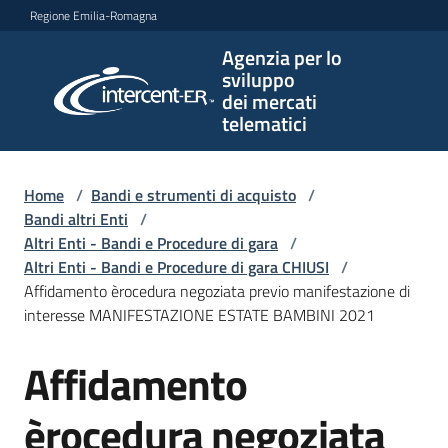
Vai al contenuto
Vai alla navigazione
Vai al footer
Regione Emilia-Romagna
Agenzia per lo
Agenzia
sviluppo
per lo
dei mercati
sviluppo
telematici
dei
mercati
telematici
Home
/
Bandi e strumenti di acquisto
/
Bandi altri Enti
/
Altri Enti - Bandi e Procedure di gara
/
Altri Enti - Bandi e Procedure di gara CHIUSI
/
L'Agenzia
Affidamento èrocedura negoziata previo manifestazione di
interesse MANIFESTAZIONE ESTATE BAMBINI 2021
Affidamento
Bandi
Salta al contenuto
e
strumenti
èrocedura negoziata
di