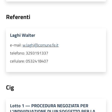
Referenti
Laghi Walter
e-mail:
w.laghi@comune.fe.it
telefono:
3293191337
cellulare:
0532418407
Cig
Lotto
1
—
PROCEDURA NEGOZIATA PER
L’INDIVIDUAZIONE DI UN SOGGETTO PER LA