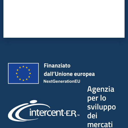
Agenzia
per lo
sviluppo
dei
mercati