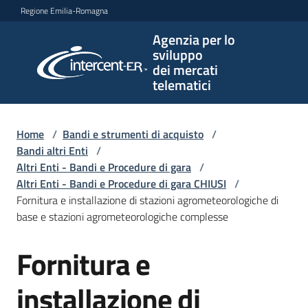
Vai al contenuto
Vai alla navigazione
Vai al footer
Regione Emilia-Romagna
Agenzia per lo
Agenzia
sviluppo
per lo
dei mercati
sviluppo
telematici
dei
mercati
telematici
Home
/
Bandi e strumenti di acquisto
/
Bandi altri Enti
/
Altri Enti - Bandi e Procedure di gara
/
Altri Enti - Bandi e Procedure di gara CHIUSI
/
L'Agenzia
Fornitura e installazione di stazioni agrometeorologiche di
base e stazioni agrometeorologiche complesse
Fornitura e
Bandi
Salta al contenuto
e
strumenti
installazione di
di