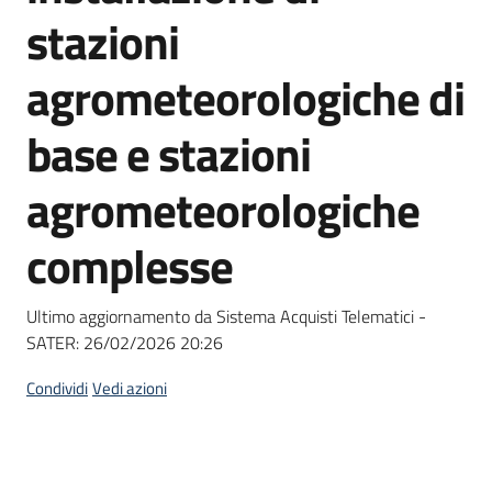
acquisto
stazioni
agrometeorologiche di
Supporto
base e stazioni
agrometeorologiche
Piattaforme
telematiche
complesse
Ultimo aggiornamento da Sistema Acquisti Telematici -
SATER:
26/02/2026 20:26
English
Condividi
Vedi azioni
site