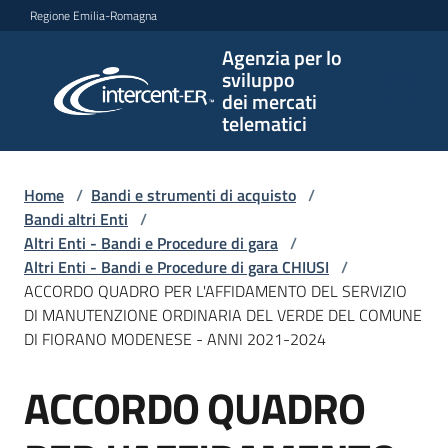
Vai al contenuto
Vai alla navigazione
Vai al footer
Regione Emilia-Romagna
Agenzia per lo
Agenzia
sviluppo
per lo
dei mercati
sviluppo
telematici
dei
mercati
telematici
Home
/
Bandi e strumenti di acquisto
/
Bandi altri Enti
/
Altri Enti - Bandi e Procedure di gara
/
Altri Enti - Bandi e Procedure di gara CHIUSI
/
L'Agenzia
ACCORDO QUADRO PER L'AFFIDAMENTO DEL SERVIZIO
DI MANUTENZIONE ORDINARIA DEL VERDE DEL COMUNE
DI FIORANO MODENESE - ANNI 2021-2024
Bandi
ACCORDO QUADRO
e
Salta al contenuto
strumenti
di