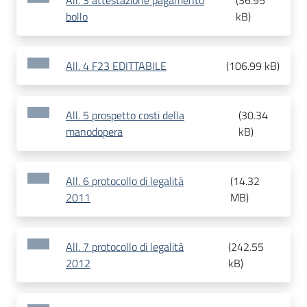
All. 3 attestazione pagamento
(
36.95
bollo
kB
)
All. 4 F23 EDITTABILE
(
106.99 kB
)
All. 5 prospetto costi della
(
30.34
manodopera
kB
)
All. 6 protocollo di legalità
(
14.32
2011
MB
)
All. 7 protocollo di legalità
(
242.55
2012
kB
)