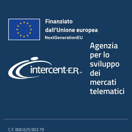
Agenzia
per lo
sviluppo
dei
mercati
telematici
C.F. 800.625.903.79