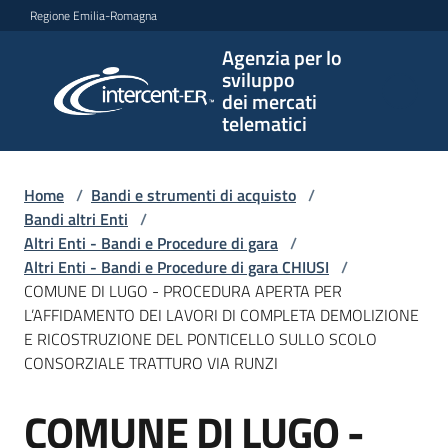
Vai al contenuto
Vai alla navigazione
Vai al footer
Regione Emilia-Romagna
Agenzia per lo
Agenzia
sviluppo
per lo
dei mercati
sviluppo
telematici
dei
mercati
telematici
Home
/
Bandi e strumenti di acquisto
/
Bandi altri Enti
/
Altri Enti - Bandi e Procedure di gara
/
Altri Enti - Bandi e Procedure di gara CHIUSI
/
L'Agenzia
COMUNE DI LUGO - PROCEDURA APERTA PER
L’AFFIDAMENTO DEI LAVORI DI COMPLETA DEMOLIZIONE
E RICOSTRUZIONE DEL PONTICELLO SULLO SCOLO
CONSORZIALE TRATTURO VIA RUNZI
Bandi
e
COMUNE DI LUGO -
strumenti
Salta al contenuto
di