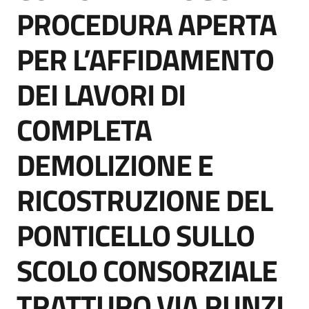
acquisto
PROCEDURA APERTA
PER L’AFFIDAMENTO
Supporto
DEI LAVORI DI
COMPLETA
Piattaforme
telematiche
DEMOLIZIONE E
RICOSTRUZIONE DEL
PONTICELLO SULLO
English
SCOLO CONSORZIALE
site
TRATTURO VIA RUNZI