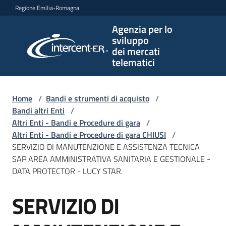
Vai al contenuto
Vai alla navigazione
Vai al footer
Regione Emilia-Romagna
Agenzia per lo
Agenzia
sviluppo
per lo
dei mercati
sviluppo
telematici
dei
mercati
telematici
Home
/
Bandi e strumenti di acquisto
/
Bandi altri Enti
/
Altri Enti - Bandi e Procedure di gara
/
Altri Enti - Bandi e Procedure di gara CHIUSI
/
L'Agenzia
SERVIZIO DI MANUTENZIONE E ASSISTENZA TECNICA
SAP AREA AMMINISTRATIVA SANITARIA E GESTIONALE -
DATA PROTECTOR - LUCY STAR.
Bandi
SERVIZIO DI
e
Salta al contenuto
strumenti
di