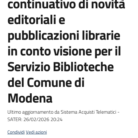
continuativo di novità
acquisto
editoriali e
Supporto
pubblicazioni librarie
in conto visione per il
Piattaforme
Servizio Biblioteche
telematiche
del Comune di
Modena
English
Ultimo aggiornamento da Sistema Acquisti Telematici -
site
SATER:
26/02/2026 20:24
Condividi
Vedi azioni