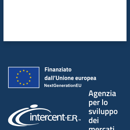
Agenzia
per lo
sviluppo
dei
mercati