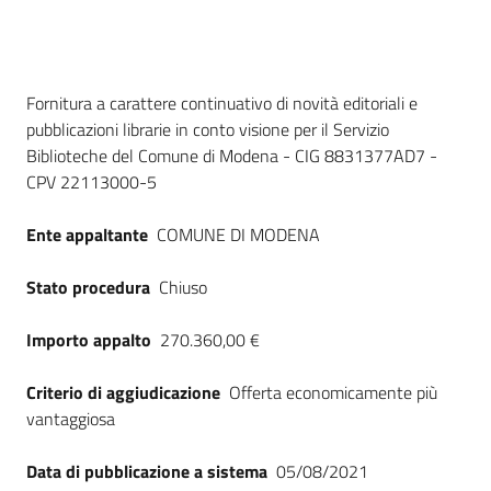
Seguici
su
Dati del bando
Fornitura a carattere continuativo di novità editoriali e
pubblicazioni librarie in conto visione per il Servizio
Biblioteche del Comune di Modena - CIG 8831377AD7 -
CPV 22113000-5
Ente appaltante
COMUNE DI MODENA
Stato procedura
Chiuso
Importo appalto
270.360,00 €
Criterio di aggiudicazione
Offerta economicamente più
vantaggiosa
Data di pubblicazione a sistema
05/08/2021