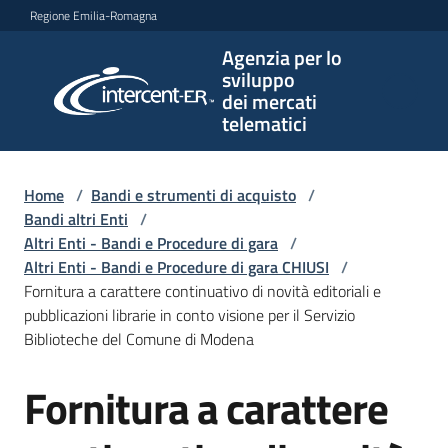
Vai al contenuto
Vai alla navigazione
Vai al footer
Regione Emilia-Romagna
Agenzia per lo
Agenzia
sviluppo
per lo
dei mercati
sviluppo
telematici
dei
mercati
telematici
Home
/
Bandi e strumenti di acquisto
/
Bandi altri Enti
/
Altri Enti - Bandi e Procedure di gara
/
Altri Enti - Bandi e Procedure di gara CHIUSI
/
L'Agenzia
Fornitura a carattere continuativo di novità editoriali e
pubblicazioni librarie in conto visione per il Servizio
Biblioteche del Comune di Modena
Bandi
Fornitura a carattere
e
Salta al contenuto
strumenti
di