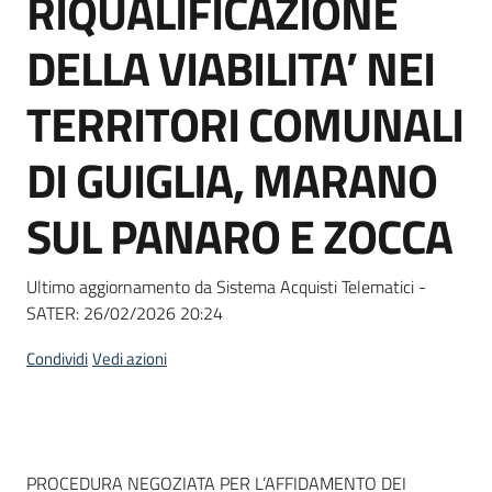
RIQUALIFICAZIONE
acquisto
DELLA VIABILITA’ NEI
Supporto
TERRITORI COMUNALI
DI GUIGLIA, MARANO
Piattaforme
SUL PANARO E ZOCCA
telematiche
Ultimo aggiornamento da Sistema Acquisti Telematici -
SATER:
26/02/2026 20:24
Condividi
Vedi azioni
English
site
Dati del bando
PROCEDURA NEGOZIATA PER L’AFFIDAMENTO DEI