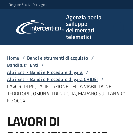
Vai al contenuto
Vai alla navigazione
Vai al footer
Regione Emilia-Romagna
Agenzia per lo
Agenzia
sviluppo
per lo
dei mercati
sviluppo
telematici
dei
mercati
telematici
Home
/
Bandi e strumenti di acquisto
/
Bandi altri Enti
/
Altri Enti - Bandi e Procedure di gara
/
Altri Enti - Bandi e Procedure di gara CHIUSI
/
L'Agenzia
LAVORI DI RIQUALIFICAZIONE DELLA VIABILITA’ NEI
TERRITORI COMUNALI DI GUIGLIA, MARANO SUL PANARO
E ZOCCA
Bandi
LAVORI DI
e
Salta al contenuto
strumenti
di