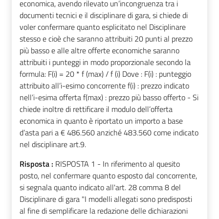
economica, avendo rilevato un’incongruenza tra i
documenti tecnici e il disciplinare di gara, si chiede di
voler confermare quanto esplicitato nel Disciplinare
stesso e cioè che saranno attribuiti 20 punti al prezzo
più basso e alle altre offerte economiche saranno
attribuiti i punteggi in modo proporzionale secondo la
formula: F(i) = 20 * f (max) / f (i) Dove : F(i) : punteggio
attribuito all’i-esimo concorrente f(i) : prezzo indicato
nell’i-esima offerta f(max) : prezzo più basso offerto - Si
chiede inoltre di rettificare il modulo dell’offerta
economica in quanto è riportato un importo a base
d’asta pari a € 486.560 anziché 483.560 come indicato
nel disciplinare art.9.
Risposta :
RISPOSTA 1 - In riferimento al quesito
posto, nel confermare quanto esposto dal concorrente,
si segnala quanto indicato all'art. 28 comma 8 del
Disciplinare di gara "
I modelli allegati sono predisposti
al fine di semplificare la redazione delle
dichiarazioni