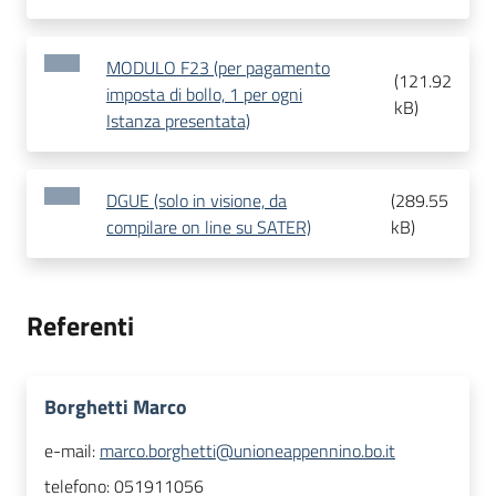
MODULO F23 (per pagamento
(
121.92
imposta di bollo, 1 per ogni
kB
)
Istanza presentata)
DGUE (solo in visione, da
(
289.55
compilare on line su SATER)
kB
)
Referenti
Borghetti Marco
e-mail:
marco.borghetti@unioneappennino.bo.it
telefono:
051911056