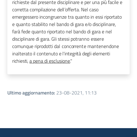
richieste dal
presente disciplinare e per
una
p
i
ù
f
ac
il
e
e
co
rr
e
t
t
a
c
o
m
p
il
a
z
i
one
de
l
l
’
o
f
f
e
r
t
a. Nel
caso
emergessero incongruenze tra
quanto
in
essi riportato
e quanto stabilito nel bando di gara e/o disciplinare,
farà fede
quanto
riportato nel bando di gara e nel
disciplinare di gara. G
l
i
s
t
essi
po
t
r
anno
e
s
se
r
e
co
m
u
n
q
ue
r
i
p
r
od
o
t
t
i
d
a
l
conc
o
rr
en
t
e
m
an
t
enendone
i
n
a
lt
e
r
a
t
o
i
l
co
n
t
enu
t
o e l'integrità degli elementi
richiesti
,
a
pena
d
i
es
c
l
us
i
one
."
Ultimo aggiornamento
:
23-08-2021, 11:13