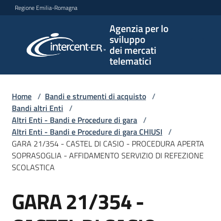
Vai al contenuto
Vai alla navigazione
Vai al footer
Regione Emilia-Romagna
Agenzia per lo
Agenzia
sviluppo
per lo
dei mercati
sviluppo
telematici
dei
mercati
telematici
Home
/
Bandi e strumenti di acquisto
/
Bandi altri Enti
/
Altri Enti - Bandi e Procedure di gara
/
Altri Enti - Bandi e Procedure di gara CHIUSI
/
L'Agenzia
GARA 21/354 - CASTEL DI CASIO - PROCEDURA APERTA
SOPRASOGLIA - AFFIDAMENTO SERVIZIO DI REFEZIONE
SCOLASTICA
Bandi
GARA 21/354 -
e
Salta al contenuto
strumenti
di