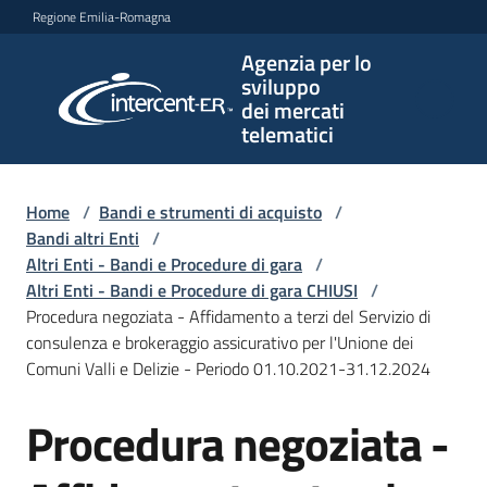
Vai al contenuto
Vai alla navigazione
Vai al footer
Regione Emilia-Romagna
Agenzia per lo
Agenzia
sviluppo
per lo
dei mercati
sviluppo
telematici
dei
mercati
telematici
Home
/
Bandi e strumenti di acquisto
/
Bandi altri Enti
/
Altri Enti - Bandi e Procedure di gara
/
Altri Enti - Bandi e Procedure di gara CHIUSI
/
L'Agenzia
Procedura negoziata - Affidamento a terzi del Servizio di
consulenza e brokeraggio assicurativo per l'Unione dei
Comuni Valli e Delizie - Periodo 01.10.2021-31.12.2024
Bandi
Procedura negoziata -
e
Salta al contenuto
strumenti
di