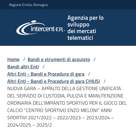
Vai al contenuto
Vai alla navigazione
Vai al footer
Regione Emilia-Romagna
Agenzia per lo
Agenzia
sviluppo
per lo
dei mercati
sviluppo
telematici
dei
mercati
telematici
Home
/
Bandi e strumenti di acquisto
/
Bandi altri Enti
/
Altri Enti - Bandi e Procedure di gara
/
Altri Enti - Bandi e Procedure di gara CHIUSI
/
L'Agenzia
NUOVA GARA – APPALTO DELLA GESTIONE UNIFICATA
DEL SERVIZIO DI CUSTODIA, PULIZIA E MANUTENZIONE
ORDINARIA DELL’IMPIANTO SPORTIVO PER IL GIOCO DEL
CALCIO “CENTRO SPORTIVO ENZO MELONI” ANNI
Bandi
SPORTIVI 2021/2022 – 2022/2023 – 2023/2024 –
e
2024/2025 – 2025/2
strumenti
di