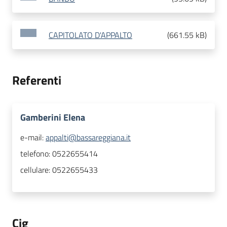
CAPITOLATO D'APPALTO
(
661.55 kB
)
Referenti
Gamberini Elena
e-mail:
appalti@bassareggiana.it
telefono:
0522655414
cellulare:
0522655433
Cig