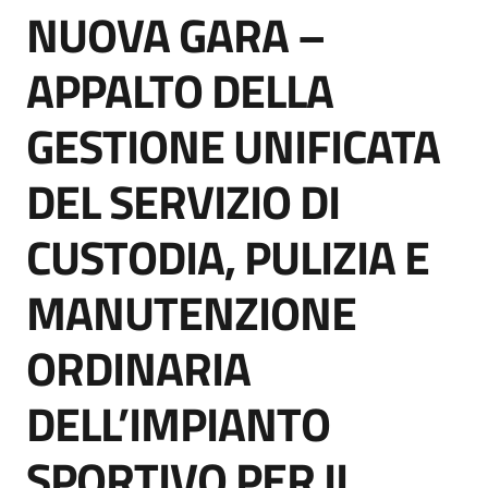
NUOVA GARA –
acquisto
Salta al contenuto
APPALTO DELLA
Supporto
GESTIONE UNIFICATA
DEL SERVIZIO DI
Piattaforme
telematiche
CUSTODIA, PULIZIA E
MANUTENZIONE
ORDINARIA
English
DELL’IMPIANTO
site
SPORTIVO PER IL