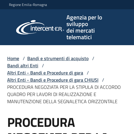
Vai al contenuto
Vai alla navigazione
Vai al footer
Regione Emilia-Romagna
Agenzia per lo
Agenzia
sviluppo
per lo
dei mercati
sviluppo
telematici
dei
mercati
telematici
Home
/
Bandi e strumenti di acquisto
/
Bandi altri Enti
/
Altri Enti - Bandi e Procedure di gara
/
Altri Enti - Bandi e Procedure di gara CHIUSI
/
L'Agenzia
PROCEDURA NEGOZIATA PER LA STIPULA DI ACCORDO
QUADRO PER LAVORI DI REALIZZAZIONE E
MANUTENZIONE DELLA SEGNALETICA ORIZZONTALE
Bandi
PROCEDURA
e
Salta al contenuto
strumenti
di