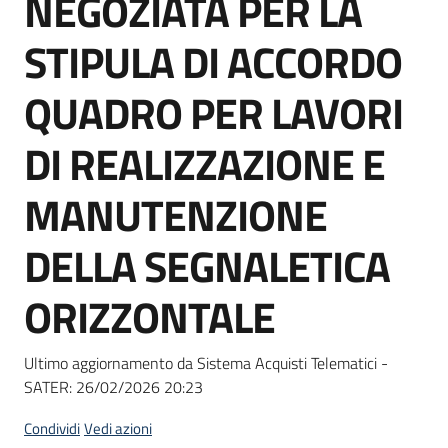
NEGOZIATA PER LA
acquisto
STIPULA DI ACCORDO
Supporto
QUADRO PER LAVORI
DI REALIZZAZIONE E
Piattaforme
MANUTENZIONE
telematiche
DELLA SEGNALETICA
ORIZZONTALE
English
Ultimo aggiornamento da Sistema Acquisti Telematici -
site
SATER:
26/02/2026 20:23
Condividi
Vedi azioni