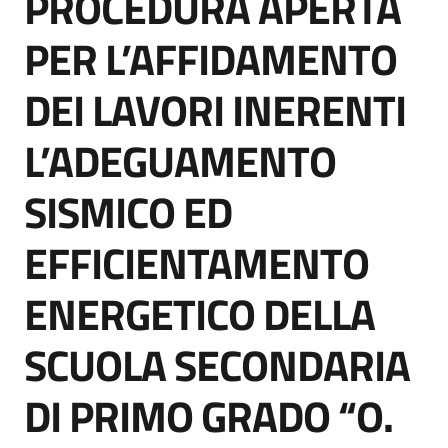
PROCEDURA APERTA
acquisto
PER L’AFFIDAMENTO
DEI LAVORI INERENTI
Supporto
L’ADEGUAMENTO
Piattaforme
SISMICO ED
telematiche
EFFICIENTAMENTO
ENERGETICO DELLA
SCUOLA SECONDARIA
English
site
DI PRIMO GRADO “O.