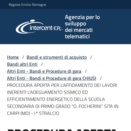
Vai al contenuto
Vai alla navigazione
Vai al footer
Regione Emilia-Romagna
Agenzia per lo
Agenzia
sviluppo
per lo
dei mercati
sviluppo
telematici
dei
mercati
telematici
Home
/
Bandi e strumenti di acquisto
/
Bandi altri Enti
/
Altri Enti - Bandi e Procedure di gara
/
Altri Enti - Bandi e Procedure di gara CHIUSI
/
L'Agenzia
PROCEDURA APERTA PER L’AFFIDAMENTO DEI LAVORI
INERENTI L’ADEGUAMENTO SISMICO ED
EFFICIENTAMENTO ENERGETICO DELLA SCUOLA
SECONDARIA DI PRIMO GRADO “O. FOCHERINI” SITA IN
Bandi
CARPI (MO) - I^ STRALCIO
e
strumenti
di
Salta al contenuto