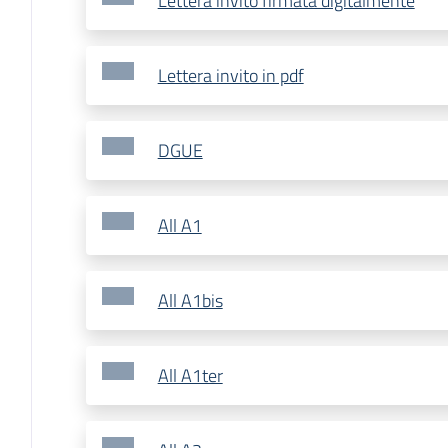
Lettera invito firmata digitalmente
Lettera invito in pdf
DGUE
All A1
All A1bis
All A1ter