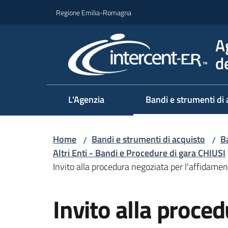
Vai al contenuto
Vai alla navigazione
Vai al footer
Regione Emilia-Romagna
A
d
L'Agenzia
Bandi e strumenti di 
Home
Bandi e strumenti di acquisto
Ba
/
/
Altri Enti - Bandi e Procedure di gara CHIUSI
Invito alla procedura negoziata per l'affidamen
Salta al contenuto
Invito alla proce