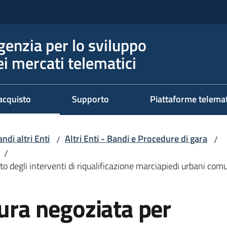
genzia per lo sviluppo
ei mercati telematici
acquisto
Supporto
Piattaforme telema
ndi altri Enti
Altri Enti - Bandi e Procedure di gara
/
/
/
to degli interventi di riqualificazione marciapiedi urbani com
dura negoziata per