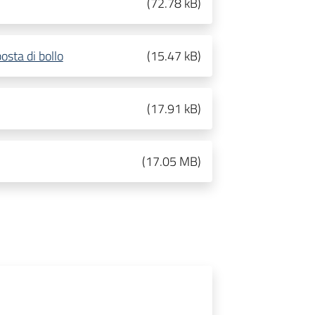
(
72.78 kB
)
sta di bollo
(
15.47 kB
)
(
17.91 kB
)
(
17.05 MB
)