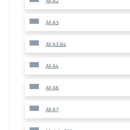
All A2
All A3
All A3 bis
All A4
All A6
All A7