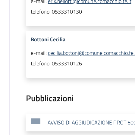
e-mail:
erik.bellotti@comune.comacchio.fe.it
telefono:
0533310130
Bottoni Cecilia
e-mail:
cecilia.bottoni@comune.comacchio.fe.
telefono:
0533310126
Pubblicazioni
AVVISO DI AGGIUDICAZIONE PROT 60