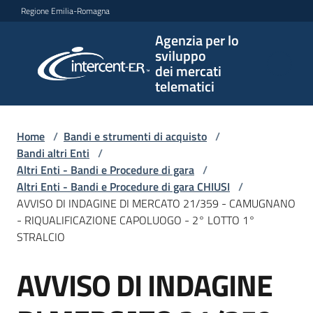
Vai al contenuto
Vai alla navigazione
Vai al footer
Regione Emilia-Romagna
Agenzia per lo
Agenzia
sviluppo
per lo
dei mercati
sviluppo
telematici
dei
mercati
telematici
Home
/
Bandi e strumenti di acquisto
/
Bandi altri Enti
/
Altri Enti - Bandi e Procedure di gara
/
Altri Enti - Bandi e Procedure di gara CHIUSI
/
L'Agenzia
AVVISO DI INDAGINE DI MERCATO 21/359 - CAMUGNANO
- RIQUALIFICAZIONE CAPOLUOGO - 2° LOTTO 1°
STRALCIO
Bandi
AVVISO DI INDAGINE
e
Salta al contenuto
strumenti
di