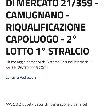
DI MERCATO 21/359 -
acquisto
CAMUGNANO -
Supporto
RIQUALIFICAZIONE
CAPOLUOGO - 2°
Piattaforme
LOTTO 1° STRALCIO
telematiche
Ultimo aggiornamento da Sistema Acquisti Telematici -
SATER:
26/02/2026 20:21
Condividi
Vedi azioni
English
site
Dati del bando
AVVISO 21/359 - Lavori di rigenerazione urbana del