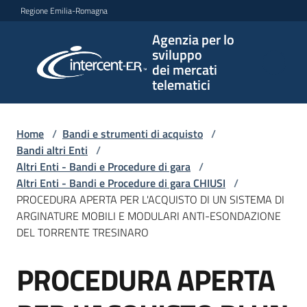
Vai al contenuto
Vai alla navigazione
Vai al footer
Regione Emilia-Romagna
Agenzia per lo
Agenzia
sviluppo
per lo
dei mercati
sviluppo
telematici
dei
mercati
telematici
Home
/
Bandi e strumenti di acquisto
/
Bandi altri Enti
/
Altri Enti - Bandi e Procedure di gara
/
Altri Enti - Bandi e Procedure di gara CHIUSI
/
L'Agenzia
PROCEDURA APERTA PER L'ACQUISTO DI UN SISTEMA DI
ARGINATURE MOBILI E MODULARI ANTI-ESONDAZIONE
DEL TORRENTE TRESINARO
Bandi
PROCEDURA APERTA
e
Salta al contenuto
strumenti
di