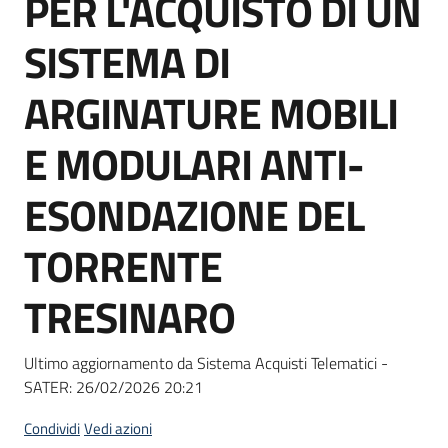
PER L'ACQUISTO DI UN
acquisto
SISTEMA DI
Supporto
ARGINATURE MOBILI
E MODULARI ANTI-
Piattaforme
ESONDAZIONE DEL
telematiche
TORRENTE
TRESINARO
English
Ultimo aggiornamento da Sistema Acquisti Telematici -
site
SATER:
26/02/2026 20:21
Condividi
Vedi azioni