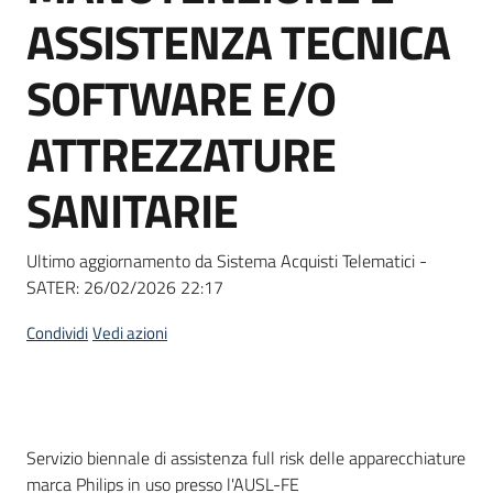
acquisto
ASSISTENZA TECNICA
SOFTWARE E/O
Supporto
ATTREZZATURE
SANITARIE
Piattaforme
telematiche
Ultimo aggiornamento da Sistema Acquisti Telematici -
SATER:
26/02/2026 22:17
Condividi
Vedi azioni
English
site
Dati del bando
Servizio biennale di assistenza full risk delle apparecchiature
marca Philips in uso presso l'AUSL-FE