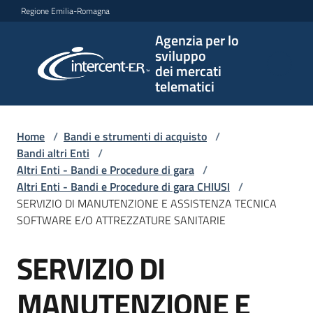
Vai al contenuto
Vai alla navigazione
Vai al footer
Regione Emilia-Romagna
Agenzia per lo
Agenzia
sviluppo
per lo
dei mercati
sviluppo
telematici
dei
mercati
telematici
Home
/
Bandi e strumenti di acquisto
/
Bandi altri Enti
/
Altri Enti - Bandi e Procedure di gara
/
Altri Enti - Bandi e Procedure di gara CHIUSI
/
L'Agenzia
SERVIZIO DI MANUTENZIONE E ASSISTENZA TECNICA
SOFTWARE E/O ATTREZZATURE SANITARIE
SERVIZIO DI
Bandi
Salta al contenuto
e
strumenti
MANUTENZIONE E
di