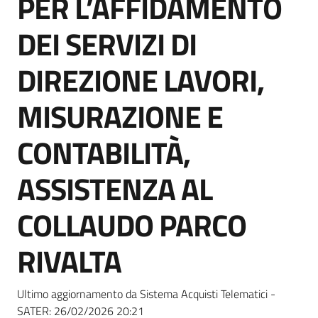
PER L’AFFIDAMENTO
acquisto
DEI SERVIZI DI
Supporto
DIREZIONE LAVORI,
MISURAZIONE E
Piattaforme
CONTABILITÀ,
telematiche
ASSISTENZA AL
COLLAUDO PARCO
RIVALTA
English
site
Ultimo aggiornamento da Sistema Acquisti Telematici -
SATER:
26/02/2026 20:21