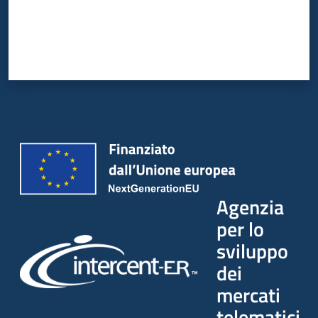
Agenzia
per lo
sviluppo
dei
mercati
telematici