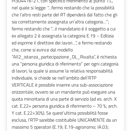
PI304416-21, con specifico riferimento al punto 1.C,
nel quale si legge: “…fermo restando che la possibilità
che l’altro resti parte del RT dipenderà dal fatto che gli
sia correttamente assegnata un’altra categoria…”;
fermo restando che “…il mandatario è il soggetto a cui
ex allegato 2 è assegnata la categoria E.19 – Edilizia
ed esprime il direttore dei lavori…”, e fermo restando
che, come si evince dal modello
“All2_istanza_partecipazione_DL_Rivalta”, è richiesta
una “persona giuridica di riferimento” per ogni categoria
di lavori, la quale si assume la relativa responsabilità
individuale, si chiede se nell’ambito dell’RTP
VERTICALE è possibile inserire una sub-associazione
orizzontale, ovvero se un mandante può eseguire una
quota minoritaria di una parte di servizio (ad es. arch. X
cat. E.22= persona giuridica di riferimento – 70 %; arch.
Y cat. E.22=30%). Se quest’ultima possibilità fosse
esclusa, l’RTP sarebbe costituibile UNICAMENTE da un
massimo 5 operatori (E.19; E.19-agronomo; IA.03;