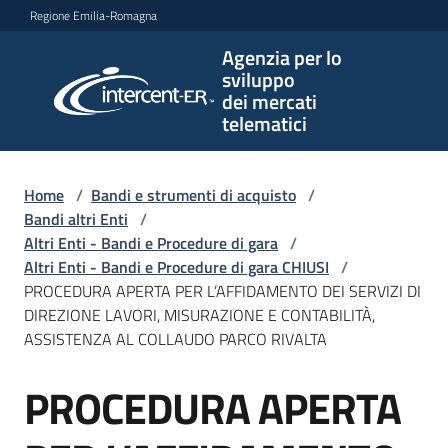
Vai al contenuto
Vai alla navigazione
Vai al footer
Regione Emilia-Romagna
Agenzia per lo
Agenzia
sviluppo
per lo
dei mercati
sviluppo
telematici
dei
mercati
telematici
Home
/
Bandi e strumenti di acquisto
/
Bandi altri Enti
/
Altri Enti - Bandi e Procedure di gara
/
Altri Enti - Bandi e Procedure di gara CHIUSI
/
L'Agenzia
PROCEDURA APERTA PER L’AFFIDAMENTO DEI SERVIZI DI
DIREZIONE LAVORI, MISURAZIONE E CONTABILITÀ,
ASSISTENZA AL COLLAUDO PARCO RIVALTA
Bandi
PROCEDURA APERTA
e
Salta al contenuto
strumenti
di