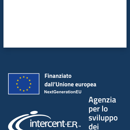
Agenzia
per lo
sviluppo
dei