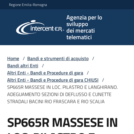
Vai al contenuto
Vai alla navigazione
Vai al footer
Regione Emilia-Romagna
Agenzia per lo
Agenzia
sviluppo
per lo
dei mercati
sviluppo
telematici
dei
mercati
telematici
Home
/
Bandi e strumenti di acquisto
/
Bandi altri Enti
/
Altri Enti - Bandi e Procedure di gara
/
Altri Enti - Bandi e Procedure di gara CHIUSI
/
L'Agenzia
SP665R MASSESE IN LOC. PILASTRO E LANGHIRANO.
ADEGUAMENTO SEZIONI DI DEFLUSSO E CUNETTE
STRADALI BACINI RIO FRASCARA E RIO SCALIA
Bandi
SP665R MASSESE IN
e
Salta al contenuto
strumenti
di