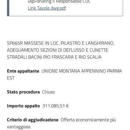
usp=sharing Il Responsabile CUC
Link Tavole dwg.pdf
Dati del bando
SP665R MASSESE IN LOC. PILASTRO E LANGHIRANO.
ADEGUAMENTO SEZIONI DI DEFLUSSO E CUNETTE
STRADALI BACINI RIO FRASCARA E RIO SCALIA
Ente appaltante
UNIONE MONTANA APPENNINO PARMA
EST
Stato procedura
Chiuso
Importo appalto
311.085,51 €
Criterio di aggiudicazione
Offerta economicamente più
vantaggiosa