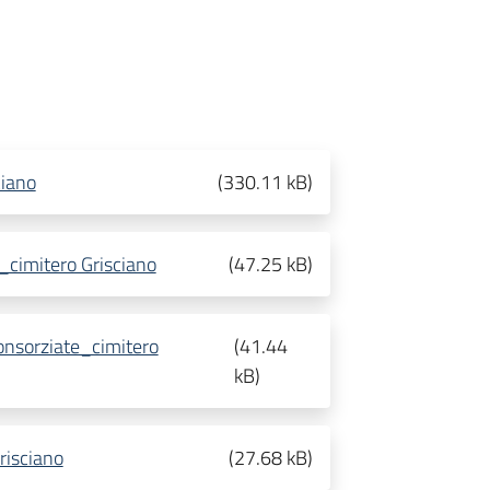
ciano
(
330.11 kB
)
cimitero Grisciano
(
47.25 kB
)
nsorziate_cimitero
(
41.44
kB
)
isciano
(
27.68 kB
)