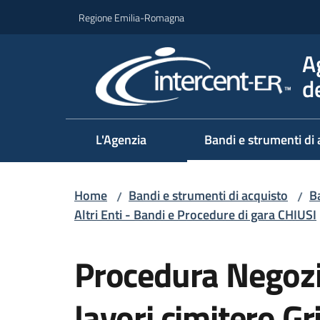
Vai al contenuto
Vai alla navigazione
Vai al footer
Regione Emilia-Romagna
A
d
L'Agenzia
Bandi e strumenti di 
Home
Bandi e strumenti di acquisto
Ba
/
/
Altri Enti - Bandi e Procedure di gara CHIUSI
Salta al contenuto
Procedura Negozi
lavori cimitero Gr