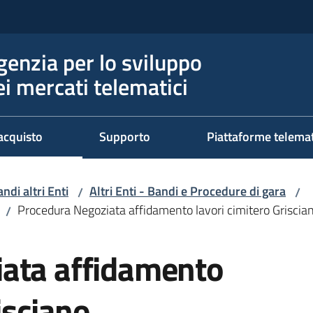
genzia per lo sviluppo
ei mercati telematici
acquisto
Supporto
Piattaforme telema
ndi altri Enti
Altri Enti - Bandi e Procedure di gara
/
/
Procedura Negoziata affidamento lavori cimitero Griscia
/
ata affidamento
isciano