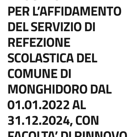
acquisto
PER L’AFFIDAMENTO
DEL SERVIZIO DI
Supporto
REFEZIONE
SCOLASTICA DEL
Piattaforme
telematiche
COMUNE DI
MONGHIDORO DAL
01.01.2022 AL
English
31.12.2024, CON
site
FACOLTA’ DI RINNOVO