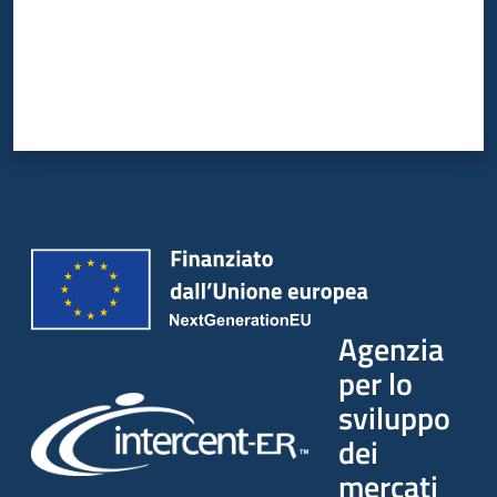
Agenzia
per lo
sviluppo
dei
mercati