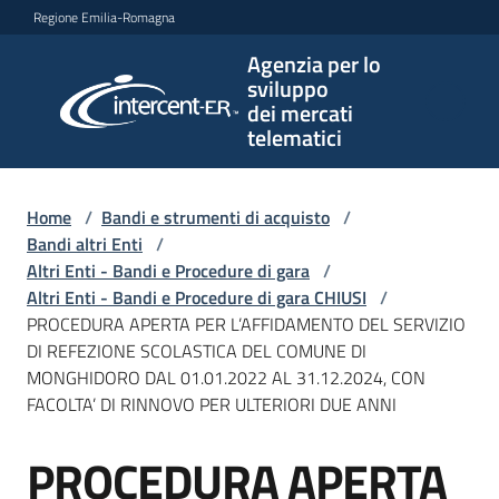
Vai al contenuto
Vai alla navigazione
Vai al footer
Regione Emilia-Romagna
Agenzia per lo
Agenzia
sviluppo
per lo
dei mercati
sviluppo
telematici
dei
mercati
telematici
Home
/
Bandi e strumenti di acquisto
/
Bandi altri Enti
/
Altri Enti - Bandi e Procedure di gara
/
Altri Enti - Bandi e Procedure di gara CHIUSI
/
L'Agenzia
PROCEDURA APERTA PER L’AFFIDAMENTO DEL SERVIZIO
DI REFEZIONE SCOLASTICA DEL COMUNE DI
MONGHIDORO DAL 01.01.2022 AL 31.12.2024, CON
FACOLTA’ DI RINNOVO PER ULTERIORI DUE ANNI
Bandi
e
PROCEDURA APERTA
strumenti
Salta al contenuto
di