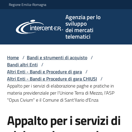
Vai al contenuto
Vai alla navigazione
Vai al footer
Regione Emilia-Romagna
Agenzia per lo
Agenzia
sviluppo
per lo
dei mercati
sviluppo
telematici
dei
mercati
telematici
Home
/
Bandi e strumenti di acquisto
/
Bandi altri Enti
/
Altri Enti - Bandi e Procedure di gara
/
Altri Enti - Bandi e Procedure di gara CHIUSI
/
L'Agenzia
Appalto per i servizi di elaborazione paghe e pratiche in
materia previdenziale per l'Unione Terra di Mezzo, l'ASP
"Opus Civium" e il Comune di Sant'Ilario d'Enza
Bandi
Appalto per i servizi di
e
Salta al contenuto
strumenti
di