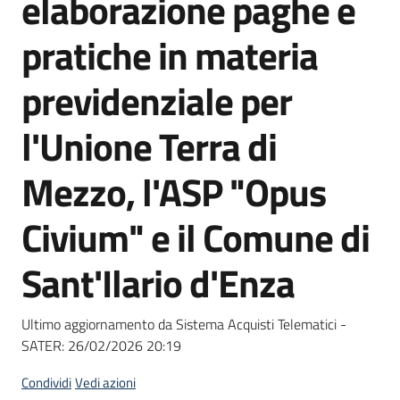
elaborazione paghe e
acquisto
pratiche in materia
Supporto
previdenziale per
l'Unione Terra di
Piattaforme
Mezzo, l'ASP "Opus
telematiche
Civium" e il Comune di
Sant'Ilario d'Enza
English
Ultimo aggiornamento da Sistema Acquisti Telematici -
site
SATER:
26/02/2026 20:19
Condividi
Vedi azioni