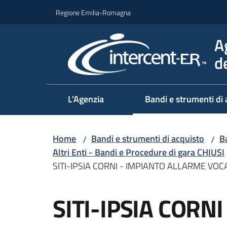
Vai al contenuto
Vai alla navigazione
Vai al footer
Regione Emilia-Romagna
A
d
L'Agenzia
Bandi e strumenti di 
Home
Bandi e strumenti di acquisto
Ba
/
/
Altri Enti - Bandi e Procedure di gara CHIUSI
SITI-IPSIA CORNI - IMPIANTO ALLARME VOCA
Salta al contenuto
SITI-IPSIA CORNI