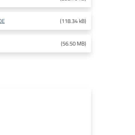
OE
(
118.34 kB
)
(
56.50 MB
)