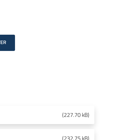
TER
(
227.70 kB
)
(
232.75 kB
)