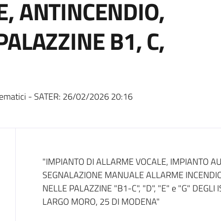
, ANTINCENDIO,
ALAZZINE B1, C,
ematici - SATER:
26/02/2026 20:16
Dati del bando
"IMPIANTO DI ALLARME VOCALE, IMPIANTO AU
SEGNALAZIONE MANUALE ALLARME INCENDIO 
NELLE PALAZZINE "B1-C", "D", "E" e "G" DEGLI ISTIT
LARGO MORO, 25 DI MODENA"