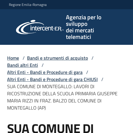
Vai al contenuto
Vai alla navigazione
Vai al footer
Regione Emilia-Romagna
Agenzia per lo
Agenzia
sviluppo
per lo
dei mercati
sviluppo
telematici
dei
mercati
telematici
Home
/
Bandi e strumenti di acquisto
/
Bandi altri Enti
/
Altri Enti - Bandi e Procedure di gara
/
Altri Enti - Bandi e Procedure di gara CHIUSI
/
L'Agenzia
SUA COMUNE DI MONTEGALLO: LAVORI DI
RICOSTRUZIONE DELLA SCUOLA PRIMARIA GIUSEPPE
MARIA RIZZI IN FRAZ. BALZO DEL COMUNE DI
MONTEGALLO (AP)
Bandi
e
SUA COMUNE DI
strumenti
Salta al contenuto
di