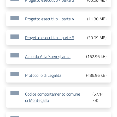
Progetto esecutivo - parte 3
(
65.08 MB
)
Progetto esecutivo - parte 4
(
11.30 MB
)
Progetto esecutivo - parte 5
(
30.09 MB
)
Accordo Alta Sorveglianza
(
162.96 kB
)
Protocollo di Legalità
(
486.96 kB
)
Codice comportamento comune
(
57.14
di Montegallo
kB
)