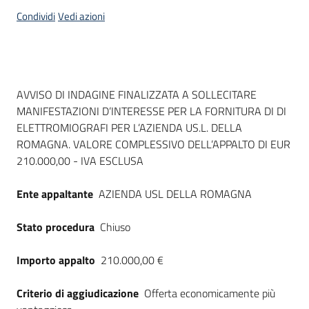
acquisto
Condividi
Vedi azioni
Supporto
Dati del bando
AVVISO DI INDAGINE FINALIZZATA A SOLLECITARE
MANIFESTAZIONI D’INTERESSE PER LA FORNITURA DI DI
Piattaforme
ELETTROMIOGRAFI PER L’AZIENDA US.L. DELLA
telematiche
ROMAGNA. VALORE COMPLESSIVO DELL’APPALTO DI EUR
210.000,00 - IVA ESCLUSA
Ente appaltante
AZIENDA USL DELLA ROMAGNA
Stato procedura
Chiuso
English
site
Importo appalto
210.000,00 €
Criterio di aggiudicazione
Offerta economicamente più