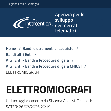
Vai al contenuto
Vai alla navigazione
Vai al footer
Regione Emilia-Romagna
Agenzia per lo
Agenzia
sviluppo
per lo
dei mercati
sviluppo
telematici
dei
mercati
telematici
Home
/
Bandi e strumenti di acquisto
/
Bandi altri Enti
/
Altri Enti - Bandi e Procedure di gara
/
Altri Enti - Bandi e Procedure di gara CHIUSI
/
L'Agenzia
ELETTROMIOGRAFI
ELETTROMIOGRAFI
Salta al contenuto
Bandi
e
Ultimo aggiornamento da Sistema Acquisti Telematici -
strumenti
SATER:
26/02/2026 20:19
di