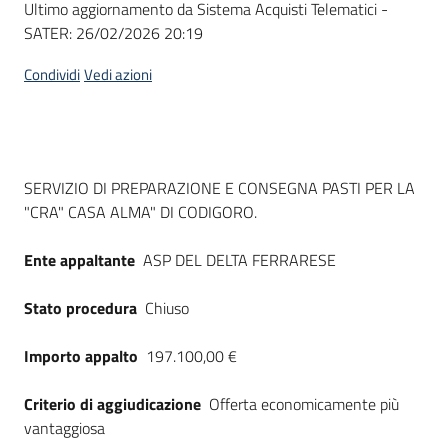
Ultimo aggiornamento da Sistema Acquisti Telematici -
acquisto
SATER:
26/02/2026 20:19
Condividi
Vedi azioni
Supporto
Piattaforme
Dati del bando
SERVIZIO DI PREPARAZIONE E CONSEGNA PASTI PER LA
telematiche
"CRA" CASA ALMA" DI CODIGORO.
Ente appaltante
ASP DEL DELTA FERRARESE
Stato procedura
Chiuso
English
Importo appalto
197.100,00 €
site
Criterio di aggiudicazione
Offerta economicamente più
vantaggiosa