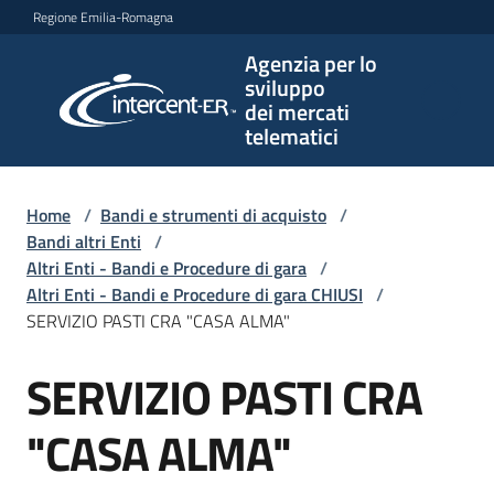
Vai al contenuto
Vai alla navigazione
Vai al footer
Regione Emilia-Romagna
Agenzia per lo
Agenzia
sviluppo
per lo
dei mercati
sviluppo
telematici
dei
mercati
telematici
Home
/
Bandi e strumenti di acquisto
/
Bandi altri Enti
/
Altri Enti - Bandi e Procedure di gara
/
Altri Enti - Bandi e Procedure di gara CHIUSI
/
L'Agenzia
SERVIZIO PASTI CRA "CASA ALMA"
SERVIZIO PASTI CRA
Salta al contenuto
Bandi
e
"CASA ALMA"
strumenti
di