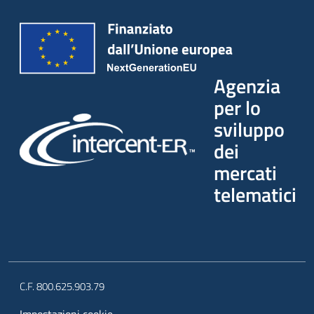
Agenzia
per lo
sviluppo
dei
mercati
telematici
C.F. 800.625.903.79
Impostazioni cookie