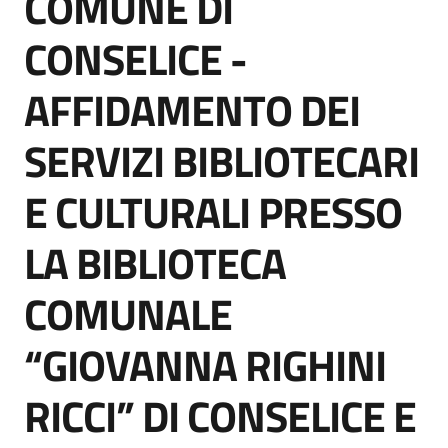
COMUNE DI
acquisto
CONSELICE -
AFFIDAMENTO DEI
Supporto
SERVIZI BIBLIOTECARI
Piattaforme
E CULTURALI PRESSO
telematiche
LA BIBLIOTECA
COMUNALE
“GIOVANNA RIGHINI
English
site
RICCI” DI CONSELICE E