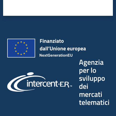
Agenzia
per lo
sviluppo
dei
mercati
telematici