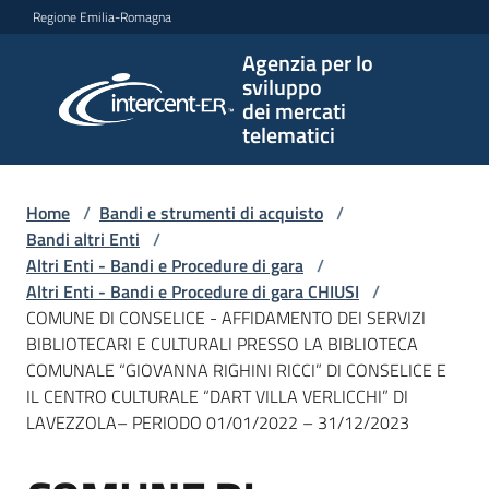
Vai al contenuto
Vai alla navigazione
Vai al footer
Regione Emilia-Romagna
Agenzia per lo
Agenzia
sviluppo
per lo
dei mercati
sviluppo
telematici
dei
mercati
telematici
Home
/
Bandi e strumenti di acquisto
/
Bandi altri Enti
/
Altri Enti - Bandi e Procedure di gara
/
Altri Enti - Bandi e Procedure di gara CHIUSI
/
L'Agenzia
COMUNE DI CONSELICE - AFFIDAMENTO DEI SERVIZI
BIBLIOTECARI E CULTURALI PRESSO LA BIBLIOTECA
COMUNALE “GIOVANNA RIGHINI RICCI” DI CONSELICE E
IL CENTRO CULTURALE “DART VILLA VERLICCHI” DI
Bandi
LAVEZZOLA– PERIODO 01/01/2022 – 31/12/2023
e
strumenti
di
Salta al contenuto