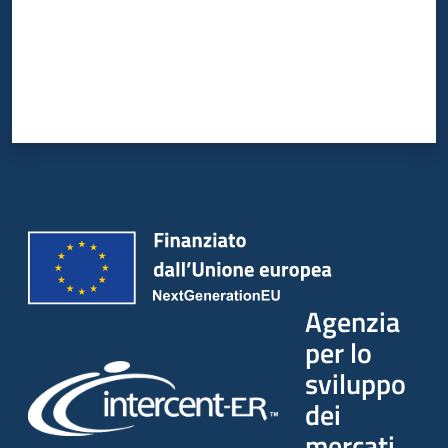
Agenzia
per lo
sviluppo
dei
mercati