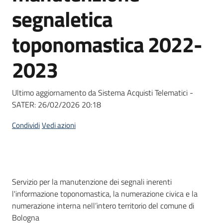
acquisto
segnaletica
toponomastica 2022-
Supporto
2023
Piattaforme
Ultimo aggiornamento da Sistema Acquisti Telematici -
telematiche
SATER:
26/02/2026 20:18
Condividi
Vedi azioni
English
Dati del bando
Servizio per la manutenzione dei segnali inerenti
site
l'informazione toponomastica, la numerazione civica e la
numerazione interna nell’intero territorio del comune di
Bologna