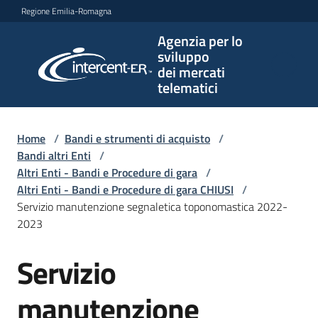
Vai al contenuto
Vai alla navigazione
Vai al footer
Regione Emilia-Romagna
Agenzia per lo
Agenzia
sviluppo
per lo
dei mercati
sviluppo
telematici
dei
mercati
telematici
Home
/
Bandi e strumenti di acquisto
/
Bandi altri Enti
/
Altri Enti - Bandi e Procedure di gara
/
Altri Enti - Bandi e Procedure di gara CHIUSI
/
L'Agenzia
Servizio manutenzione segnaletica toponomastica 2022-
2023
Servizio
Bandi
Salta al contenuto
e
strumenti
manutenzione
di