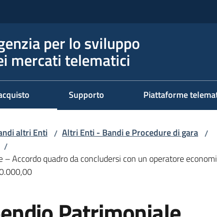
genzia per lo sviluppo
ei mercati telematici
acquisto
Supporto
Piattaforme telema
ndi altri Enti
Altri Enti - Bandi e Procedure di gara
/
/
/
– Accordo quadro da concludersi con un operatore economico
00.000,00
endio Patrimoniale