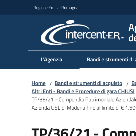
Vai al contenuto
Vai alla navigazione
Vai al footer
Regione Emilia-Romagna
A
d
L'Agenzia
Bandi e strumenti di 
Home
Bandi e strumenti di acquisto
Ba
/
/
Altri Enti - Bandi e Procedure di gara CHIUSI
TP/36/21 - Compendio Patrimoniale Aziendale 
Azienda USL di Modena fino al limite di € 1.5
Salta al contenuto
TP/36/21 - Comp