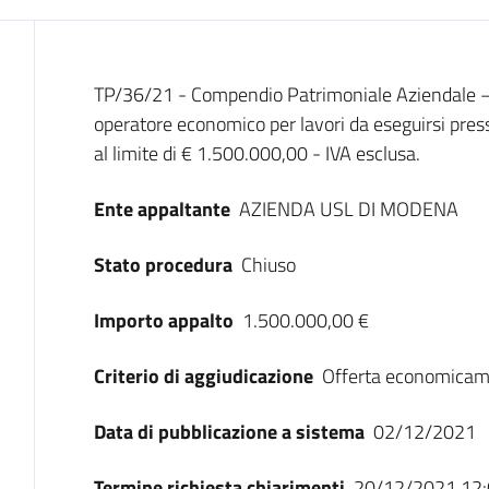
Dati del bando
TP/36/21 - Compendio Patrimoniale Aziendale –
operatore economico per lavori da eseguirsi pre
al limite di € 1.500.000,00 - IVA esclusa.
Ente appaltante
AZIENDA USL DI MODENA
Stato procedura
Chiuso
Importo appalto
1.500.000,00 €
Criterio di aggiudicazione
Offerta economicam
Data di pubblicazione a sistema
02/12/2021
Termine richiesta chiarimenti
20/12/2021 12: