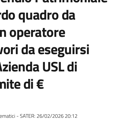
rdo quadro da
un operatore
ori da eseguirsi
Azienda USL di
ite di €
ematici - SATER:
26/02/2026 20:12